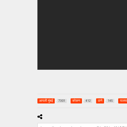
आपली मुंबई
कोकण
ठाणे
पालघ
7301
412
145