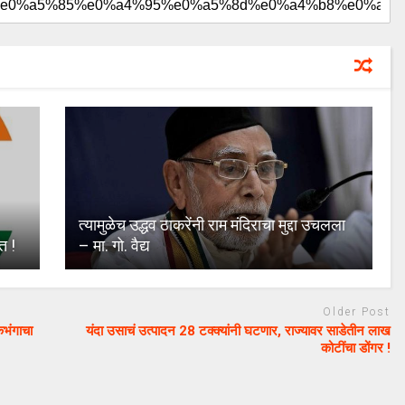
त्यामुळेच उद्धव ठाकरेंनी राम मंदिराचा मुद्दा उचलला
त !
– मा. गो. वैद्य
April 18, 2024
uday dahale
April 13, 2024
Older Post
े सत्ता
धाराशिव : बेधडक आणि वादग्रस्त
कभंगाचा
यंदा उसाचं उत्पादन 28 टक्क्यांनी घटणार, राज्यावर साडेतीन लाख
ल्ह्यतील कॉंग्रेसचा
वक्तव्याने धाराशिव लोकसभा
कोटींचा डोंगर !
भाजपच्या गळाला?
निवडणूक रंगली