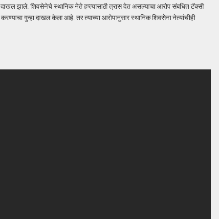
दाखल झाले. शिवसेनेचे स्थानिक नेते हप्त्यासाठी त्रास देत असल्याचा आरोप संबधित टॅक्सी
करण्याचा गुन्हा दाखल केला आहे. तर त्याच्या आरोपानुसार स्थानिक शिवसेना नेत्यांचीही