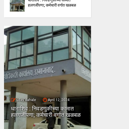
धाराशिव : निवडणुकीच्या कामात
हलगर्जीपणा; कर्मचारी वर्गात खळबळ
uday dahale
uday dahale
April 12, 2024
मराठा आरक्षणा
धाराशिव : निवडणुकीच्या कामात
केल्यानंतर आता
हलगर्जीपणा; कर्मचारी वर्गात खळबळ
या समाजाच्या 