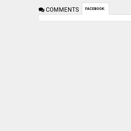
COMMENTS
FACEBOOK:
uday dahale
uday dahale
April 12, 2024
मराठा आरक्षणाच
धाराशिव : निवडणुकीच्या कामात
केल्यानंतर आता 
हलगर्जीपणा; कर्मचारी वर्गात खळबळ
या समाजाच्या आ