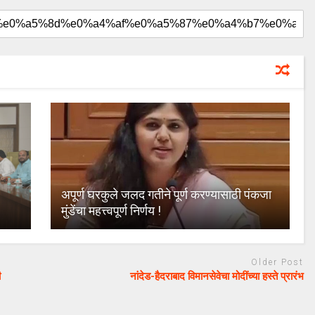
अपूर्ण घरकुले जलद गतीने पूर्ण करण्यासाठी पंकजा
मुंडेंचा महत्त्वपूर्ण निर्णय !
Older Post
ी
नांदेड-हैदराबाद विमानसेवेचा मोदींच्या हस्ते प्रारंभ