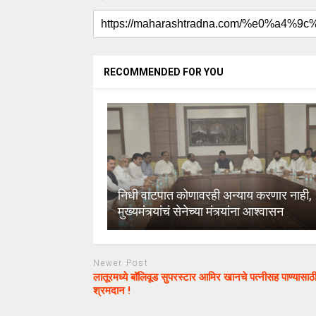
RECOMMENDED FOR YOU
निधी वाटपात कोणावरही अन्याय करणार नाही,
मुख्यमंत्र्यांचं सेनेच्या मंत्र्यांना आश्वासन
Newer Post
लातूरमध्ये बॉलिवूड सुपरस्टार आमिर खानचे पत्नीसह पाण्यासाठ
श्रमदान !