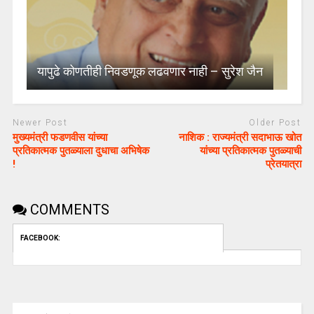
यापुढे कोणतीही निवडणूक लढवणार नाही – सुरेश जैन
Newer Post
Older Post
मुख्यमंत्री फडणवीस यांच्या
नाशिक : राज्यमंत्री सदाभाऊ खोत
प्रतिकात्मक पुतळ्याला दुधाचा अभिषेक
यांच्या प्रतिकात्मक पुतळ्याची
!
प्रेतयात्रा
COMMENTS
FACEBOOK: