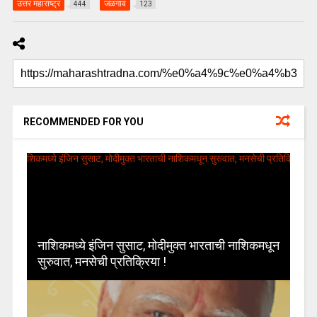
उत्तर महाराष्ट्र
जळगाव
444
123
RECOMMENDED FOR YOU
नाशिकमध्ये इंजिन सुसाट, मोदीमुक्त भारताची नाशिकमधून
सुरुवात, मनसेची प्रतिक्रिया !