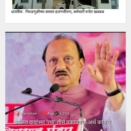
धाराशिव : निवडणुकीच्या कामात हलगर्जीपणा; कर्मचारी वर्गात खळबळ
uday dahale
August 16, 2024
अजित दादांच्या ‘त्या’ तीन वक्तव्यांचा अर्थ काय ?