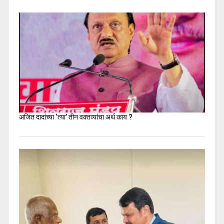
अजित दादांच्या ‘त्या’ तीन वक्तव्यांचा अर्थ काय ?