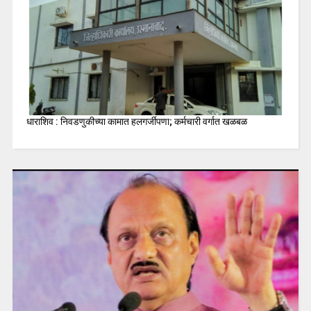
धाराशिव : निवडणुकीच्या कामात हलगर्जीपणा; कर्मचारी वर्गात खळबळ