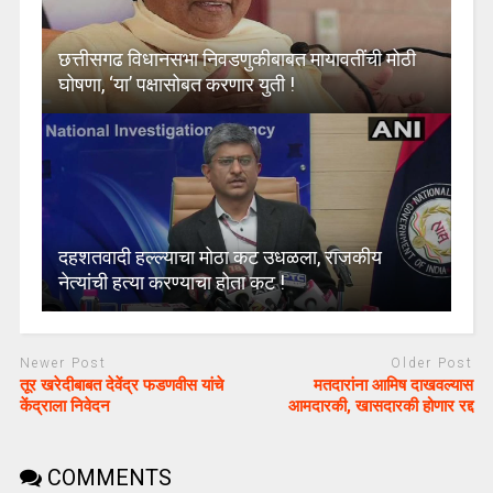
छत्तीसगढ विधानसभा निवडणुकीबाबत मायावतींची मोठी
घोषणा, ‘या’ पक्षासोबत करणार युती !
दहशतवादी हल्ल्याचा मोठा कट उधळला, राजकीय
नेत्यांची हत्या करण्याचा होता कट !
Newer Post
Older Post
तूर खरेदीबाबत देवेंद्र फडणवीस यांचे
मतदारांना आमिष दाखवल्यास
केंद्राला निवेदन
आमदारकी, खासदारकी होणार रद्द
COMMENTS