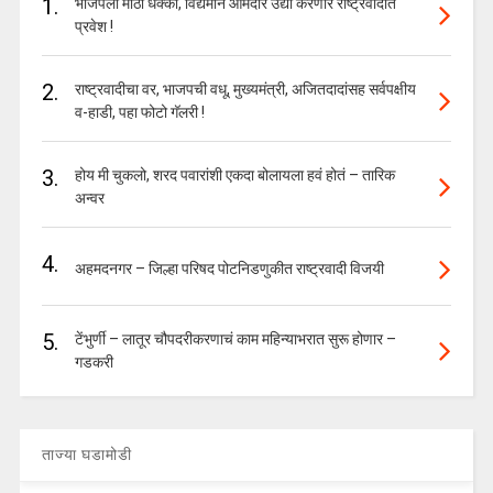
1.
भाजपला मोठा धक्का, विद्यमान आमदार उद्या करणार राष्ट्रवादीत
प्रवेश !
2.
राष्ट्रवादीचा वर, भाजपची वधू, मुख्यमंत्री, अजितदादांसह सर्वपक्षीय
व-हाडी, पहा फोटो गॅलरी !
3.
होय मी चुकलो, शरद पवारांशी एकदा बोलायला हवं होतं – तारिक
अन्वर
4.
अहमदनगर – जिल्हा परिषद पोटनिडणुकीत राष्ट्रवादी विजयी
5.
टेंभुर्णी – लातूर चौपदरीकरणाचं काम महिन्याभरात सुरू होणार –
गडकरी
ताज्या घडामोडी