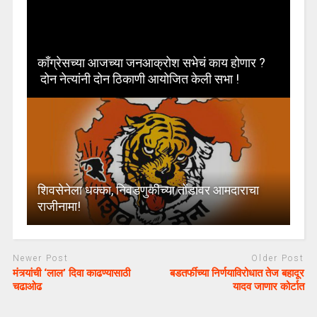
काँग्रेसच्या आजच्या जनआक्रोश सभेचं काय होणार ?
दोन नेत्यांनी दोन ठिकाणी आयोजित केली सभा !
शिवसेनेला धक्का, निवडणुकीच्या तोंडावर आमदाराचा
राजीनामा!
Newer Post
Older Post
मंत्र्यांची ‘लाल’ दिवा काढण्यासाठी
बडतर्फीच्या निर्णयाविरोधात तेज बहादूर
चढाओढ
यादव जाणार कोर्टात