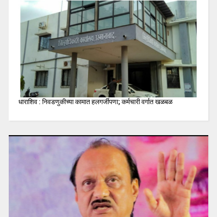
धाराशिव : निवडणुकीच्या कामात हलगर्जीपणा; कर्मचारी वर्गात खळबळ