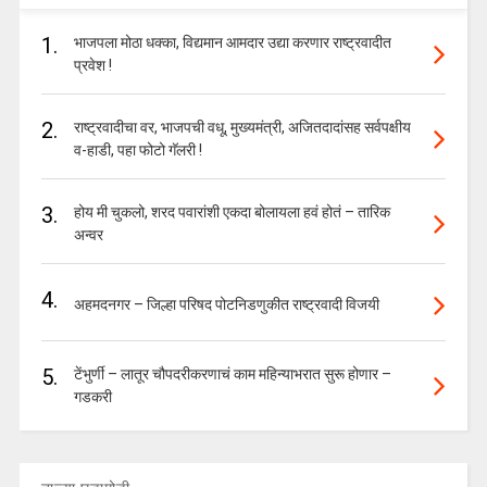
1.
भाजपला मोठा धक्का, विद्यमान आमदार उद्या करणार राष्ट्रवादीत
प्रवेश !
2.
राष्ट्रवादीचा वर, भाजपची वधू, मुख्यमंत्री, अजितदादांसह सर्वपक्षीय
व-हाडी, पहा फोटो गॅलरी !
3.
होय मी चुकलो, शरद पवारांशी एकदा बोलायला हवं होतं – तारिक
अन्वर
4.
अहमदनगर – जिल्हा परिषद पोटनिडणुकीत राष्ट्रवादी विजयी
5.
टेंभुर्णी – लातूर चौपदरीकरणाचं काम महिन्याभरात सुरू होणार –
गडकरी