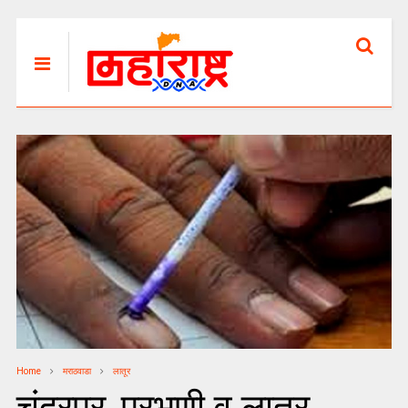
Home
मराठवाडा
लातूर
चंद्रपूर, परभणी व लातूर