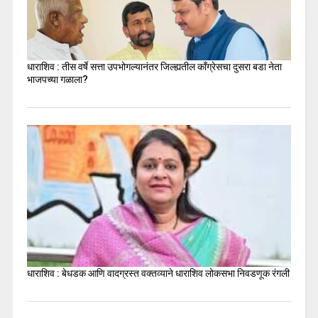
धाराशिव : तीस वर्षे सत्ता उपभोगल्यानंतर जिल्ह्यतील कॉंग्रेसचा दुसरा बडा नेता
भाजपच्या गळाला?
धाराशिव : बेधडक आणि वादग्रस्त वक्तव्याने धाराशिव लोकसभा निवडणूक रंगली