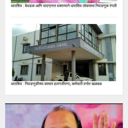
धाराशिव : बेधडक आणि वादग्रस्त वक्तव्याने धाराशिव लोकसभा निवडणूक रंगली
धाराशिव : निवडणुकीच्या कामात हलगर्जीपणा; कर्मचारी वर्गात खळबळ