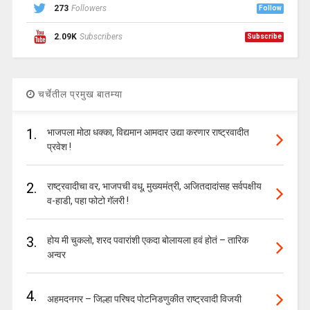
273
Followers
Follow
2.09K
Subscribers
Subscribe
चर्चेतील प्रमुख बातम्या
1.
भाजपला मोठा धक्का, विद्यमान आमदार उद्या करणार राष्ट्रवादीत
प्रवेश !
2.
राष्ट्रवादीचा वर, भाजपची वधू, मुख्यमंत्री, अजितदादांसह सर्वपक्षीय
व-हाडी, पहा फोटो गॅलरी !
3.
होय मी चुकलो, शरद पवारांशी एकदा बोलायला हवं होतं – तारिक
अन्वर
4.
अहमदनगर – जिल्हा परिषद पोटनिडणुकीत राष्ट्रवादी विजयी