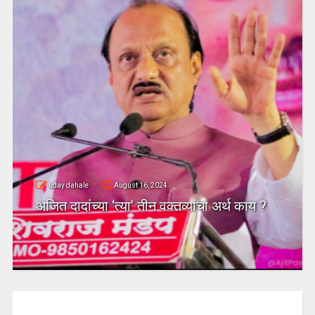
uday dahale
April 18, 2024
धाराशिव : तीस वर्षे सत्ता उपभोगल्यानंतर
जिल्ह्यतील कॉंग्रेसचा दुसरा बडा नेता भाजपच
अर्थ काय ?
गळाला?