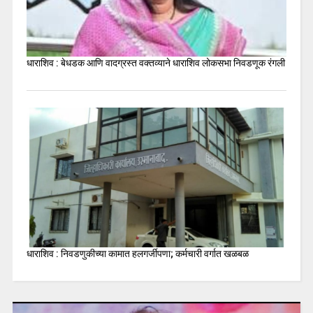
धाराशिव : बेधडक आणि वादग्रस्त वक्तव्याने धाराशिव लोकसभा निवडणूक रंगली
धाराशिव : निवडणुकीच्या कामात हलगर्जीपणा; कर्मचारी वर्गात खळबळ