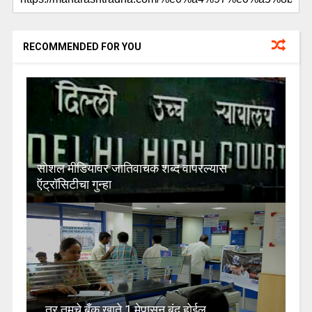
RECOMMENDED FOR YOU
सोशल मीडियावर जातिवाचक शब्द वापरल्यास
ऍट्रॉसिटीचा गुन्हा
…तर तुमचे बँक खाते 1 मेपासून बंद होईल