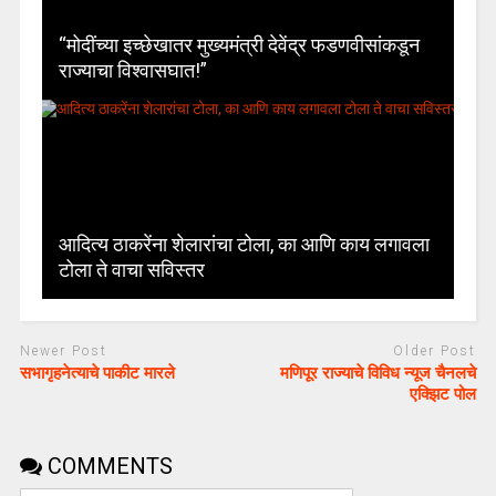
“मोदींच्या इच्छेखातर मुख्यमंत्री देवेंद्र फडणवीसांकडून
राज्याचा विश्वासघात!”
आदित्य ठाकरेंना शेलारांचा टोला, का आणि काय लगावला
टोला ते वाचा सविस्तर
Newer Post
Older Post
सभागृहनेत्याचे पाकीट मारले
मणिपूर राज्याचे विविध न्यूज चैनलचे
एक्झिट पोल
COMMENTS