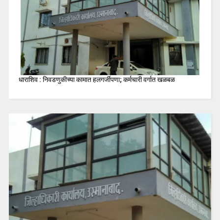
धाराशिव : निवडणुकीच्या कामात हलगर्जीपणा; कर्मचारी वर्गात खळबळ