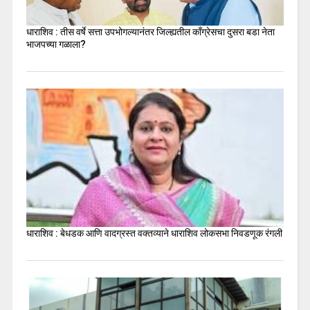
धाराशिव : तीस वर्षे सत्ता उपभोगल्यानंतर जिल्ह्यतील कॉंग्रेसचा दुसरा बडा नेता
भाजपच्या गळाला?
धाराशिव : बेधडक आणि वादग्रस्त वक्तव्याने धाराशिव लोकसभा निवडणूक रंगली