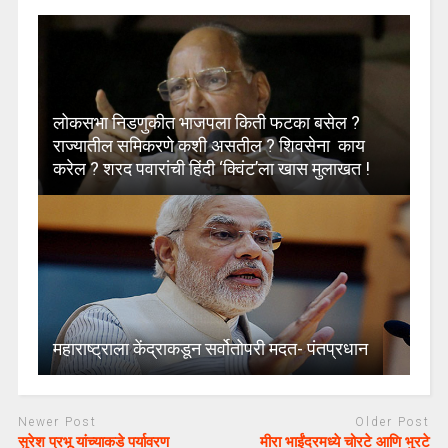
लोकसभा निडणुकीत भाजपला किती फटका बसेल ?
राज्यातील समिकरणे कशी असतील ? शिवसेना काय
करेल ? शरद पवारांची हिंदी ‘क्विंट’ला खास मुलाखत !
महाराष्ट्राला केंद्राकडून सर्वोतोपरी मदत- पंतप्रधान
Newer Post
Older Post
सुरेश प्रभू यांच्याकडे पर्यावरण
मीरा भाईंदरमध्ये चोरटे आणि भुरटे