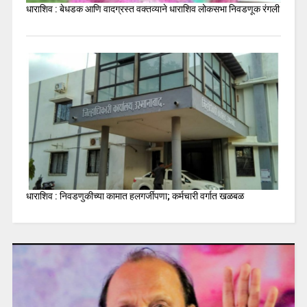
धाराशिव : बेधडक आणि वादग्रस्त वक्तव्याने धाराशिव लोकसभा निवडणूक रंगली
धाराशिव : निवडणुकीच्या कामात हलगर्जीपणा; कर्मचारी वर्गात खळबळ