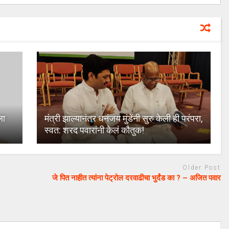
ला
मंत्री झाल्यानंतर धनंजय मुंडेंनी सुरु केली ही परंपरा,
स्वत: शरद पवारांनी केलं कौतुक!
Older Post
जे पित नाहीत त्यांना पेट्रोल दरवाढीचा भुर्दंड का ? – अजित पवार