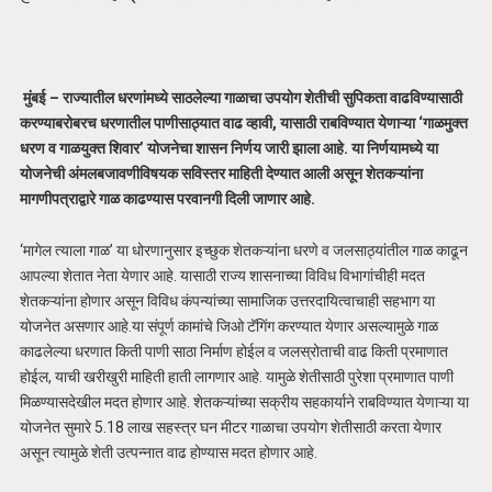
मुंबई – राज्यातील धरणांमध्ये साठलेल्या गाळाचा उपयोग शेतीची सुपिकता वाढविण्यासाठी
करण्याबरोबरच धरणातील पाणीसाठ्यात वाढ व्हावी, यासाठी राबविण्यात येणाऱ्या ‘गाळमुक्त
धरण व गाळयुक्त शिवार’ योजनेचा शासन निर्णय जारी झाला आहे. या निर्णयामध्ये या
योजनेची अंमलबजावणीविषयक सविस्तर माहिती देण्यात आली असून शेतकऱ्यांना
मागणीपत्राद्वारे गाळ काढण्यास परवानगी दिली जाणार आहे.
‘मागेल त्याला गाळ’ या धोरणानुसार इच्छुक शेतकऱ्यांना धरणे व जलसाठ्यांतील गाळ काढून
आपल्या शेतात नेता येणार आहे. यासाठी राज्य शासनाच्या विविध विभागांचीही मदत
शेतकऱ्यांना होणार असून विविध कंपन्यांच्या सामाजिक उत्तरदायित्वाचाही सहभाग या
योजनेत असणार आहे.या संपूर्ण कामांचे जिओ टॅगिंग करण्यात येणार असल्यामुळे गाळ
काढलेल्या धरणात किती पाणी साठा निर्माण होईल व जलस्रोताची वाढ किती प्रमाणात
होईल, याची खरीखुरी माहिती हाती लागणार आहे. यामुळे शेतीसाठी पुरेशा प्रमाणात पाणी
मिळण्यासदेखील मदत होणार आहे. शेतकऱ्यांच्या सक्रीय सहकार्याने राबविण्यात येणाऱ्या या
योजनेत सुमारे 5.18 लाख सहस्त्र घन मीटर गाळाचा उपयोग शेतीसाठी करता येणार
असून त्यामुळे शेती उत्पन्नात वाढ होण्यास मदत होणार आहे.