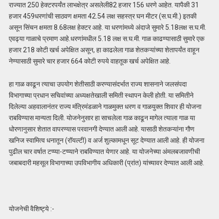
राज्यात 250 हेक्टरपर्यंत लाभक्षेत्र असलेली82 हजार 156 धरणे आहेत. यापैकी 31
हजार 459धरणांची साठवण क्षमता 42.54 लक्ष सहस्त्र घन मीटर (स.घ.मी.) इतकी
असून सिंचन क्षमता 8.68लक्ष हेक्टर आहे. या धरणांमध्ये अंदाजे सुमारे 5.18लक्ष स.घ.मी.
एवढ्या गाळाचे प्रमाण आहे.धरणांमधील 5.18 लक्ष स.घ.मी. गाळ काढण्यासाठी सुमारे एक
हजार 218 कोटी खर्च अपेक्षित असून, हा काढलेला गाळ शेतकऱ्यांच्या शेतापर्यंत वाहून
नेण्यासाठी सुमारे चार हजार 664 कोटी रुपये वाहतूक खर्च अपेक्षित आहे.
हा गाळ काढून त्याचा उपयोग शेतीसाठी करण्यासंदर्भात राज्य शासनाने जलसंपदा
विभागाच्या प्रधान सचिवांच्या अध्यक्षतेखाली समिती स्थापन केली होती. या समितीने
दिलेल्या अहवालानंतर राज्य मंत्रिमंडळाने गाळमुक्त धरण व गाळयुक्त शिवार ही योजना
राबविण्यास मान्यता दिली. योजनेनुसार हा साचलेला गाळ काढून मागेल त्याला गाळ या
धोरणानुसार शेतात वापरण्यास परवानगी देण्यात आली आहे. यासाठी शेतकऱ्यांना गौण
खनिज स्वामित्व धनातून (रॉयल्टी) व अर्ज शुल्कामधून सूट देण्यात आली आहे. ही योजना
पुढील चार वर्षात टप्प्या-टप्प्याने राबविण्यात येणार आहे. या योजनेच्या अंमलबजावणीची
जबाबदारी महसूल विभागाच्या उपविभागीय अधिकारी (प्रांत) यांच्यावर देण्यात आली आहे.
योजनेची वैशिष्ट्ये :-