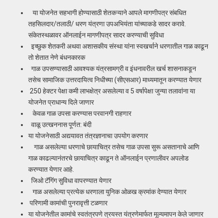
या योजनेत सहभागी होण्यासाठी शेतकऱ्याने आपले मागणीपत्र संबधित
तहसिलदार/तलाठी/ धरण यंत्रणा उपअभियंता यांच्याकडे सादर करावे.
संकेतस्थळावर ऑनलाईन मागणीपत्र सादर करण्याची सुविधा
इच्छुक शेतकरी अथवा अशासकीय संस्था यांना स्वखर्चाने धरणातील गाळ काढून
तो शेतात नेणे बंधनकारक
गाळ उपसण्यासाठी आवश्यक यंत्रसामग्री व इंधनावरील खर्च शासनाकडून
तसेच सामाजिक उत्तरदायित्व निधीच्या (सीएसआर) माध्यमातून करण्यात येणार
250 हेक्टर पेक्षा कमी लाभक्षेत्र असलेल्या व 5 वर्षापेक्षा जुन्या तलावांना या
योजनेत प्राधान्य दिले जाणार
केवळ गाळ उपसा करण्यास परवानगी राहणार
वाळू उत्खननास पूर्णत: बंदी
या योजनेसाठी अद्ययावत तंत्रज्ञानाचा उपयोग करणार
गाळ असलेल्या धरणाचे छायाचित्र तसेच गाळ उपसा सुरू असतानाचे आणि
गाळ काढल्यानंतरचे छायाचित्र काढून ते ऑनलाईन प्रणालीवर अपलोड
करण्यात येणार आहे.
जिओ टॅगिंग सुविधा वापरण्यात येणार
गाळ असलेल्या प्रत्येक धरणाला युनिक ओळख क्रमांक देण्यात येणार
परिणामी कामांची पुनरावृत्ती टळणार
या योजनेतील कामांचे स्वतंत्रपणे त्रयस्त यंत्रणेमार्फत मूल्यमापन केले जाणार