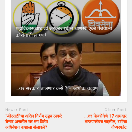
महाविकासआघाडी सरकारमधील आणखी एका मंत्र्याला
कोरोनाची लागण!
…तर सरकार चालणार कसे ? – अशोक चव्हाण
Newer Post
Older Post
‘जीएसटी’चा अंतिम निर्णय उद्धव ठाकरे
…तर शिवसेनेचे 17 आमदार
घेणार असतील तर मग विशेष
भाजपासोबच राहतील, राणेंचा
अधिवेशन कशाला बोलावले?
गौप्यस्फोट