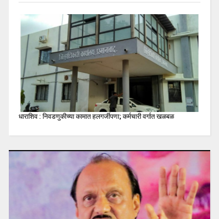
धाराशिव : निवडणुकीच्या कामात हलगर्जीपणा; कर्मचारी वर्गात खळबळ