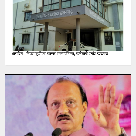
धाराशिव : निवडणुकीच्या कामात हलगर्जीपणा; कर्मचारी वर्गात खळबळ