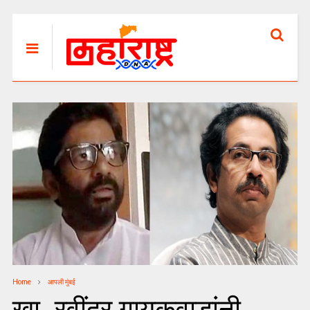
Home
आपली मुंबई
खा. रवींद्र गायकवाडांनी