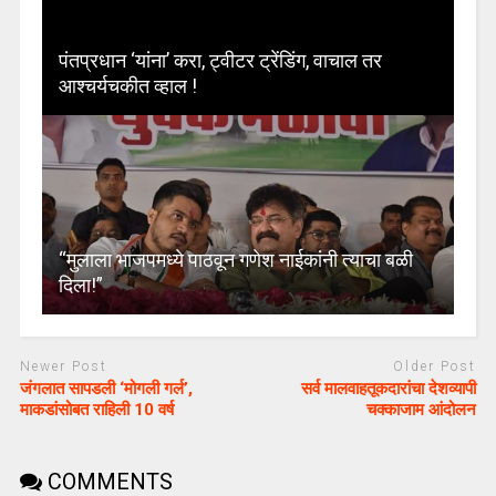
पंतप्रधान ‘यांना’ करा, ट्वीटर ट्रेंडिंग, वाचाल तर
आश्चर्यचकीत व्हाल !
“मुलाला भाजपमध्ये पाठवून गणेश नाईकांनी त्याचा बळी
दिला!”
Newer Post
Older Post
जंगलात सापडली ‘मोगली गर्ल’,
सर्व मालवाहतूकदारांचा देशव्यापी
माकडांसोबत राहिली 10 वर्ष
चक्काजाम आंदोलन
COMMENTS