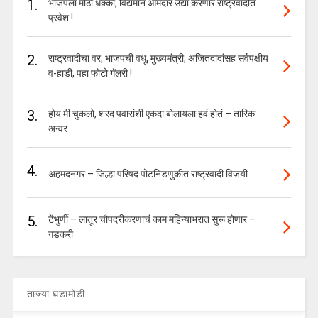
1.
भाजपला मोठा धक्का, विद्यमान आमदार उद्या करणार राष्ट्रवादीत
प्रवेश !
2.
राष्ट्रवादीचा वर, भाजपची वधू, मुख्यमंत्री, अजितदादांसह सर्वपक्षीय
व-हाडी, पहा फोटो गॅलरी !
3.
होय मी चुकलो, शरद पवारांशी एकदा बोलायला हवं होतं – तारिक
अन्वर
4.
अहमदनगर – जिल्हा परिषद पोटनिडणुकीत राष्ट्रवादी विजयी
5.
टेंभुर्णी – लातूर चौपदरीकरणाचं काम महिन्याभरात सुरू होणार –
गडकरी
ताज्या घडामोडी