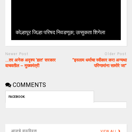
कोल्हापूर जिल्हा परिषद निवडणूक; उत्सुकता शिगेला
Newer Post
Older Post
…तर अनेक अदृश्य ‘हात’ सरकार
“इस्लाम धर्माचा स्वीकार करा अन्यथा
वाचवतील – मुख्यमंत्री
परिणामांना सामोरे जा”
COMMENTS
FACEBOOK:
आजचे वाढदिवस
VIEW ALL