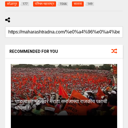
कोल्हापुर
पश्चिम महाराष्ट्र
सातारा
177
1566
149
RECOMMENDED FOR YOU
पाडव्याच्या मुहूर्तावर मराठा समाजाच्या राजकीय पक्षाची
घोषणा !