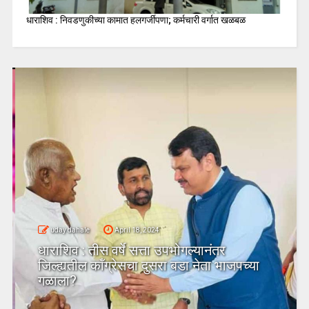
धाराशिव : निवडणुकीच्या कामात हलगर्जीपणा; कर्मचारी वर्गात खळबळ
uday dahale
April 18, 2024
धाराशिव : तीस वर्षे सत्ता उपभोगल्यानंतर
जिल्ह्यतील कॉंग्रेसचा दुसरा बडा नेता भाजपच्या
गळाला?