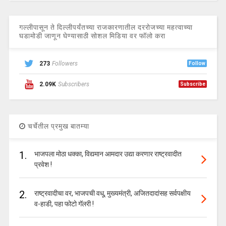
गल्लीपासून ते दिल्लीपर्यंतच्या राजकारणातील दररोजच्या महत्वाच्या
घडामोडी जाणून घेण्यासाठी सोशल मिडिया वर फॉलो करा
273
Followers
Follow
2.09K
Subscribers
Subscribe
चर्चेतील प्रमुख बातम्या
1.
भाजपला मोठा धक्का, विद्यमान आमदार उद्या करणार राष्ट्रवादीत
प्रवेश !
2.
राष्ट्रवादीचा वर, भाजपची वधू, मुख्यमंत्री, अजितदादांसह सर्वपक्षीय
व-हाडी, पहा फोटो गॅलरी !