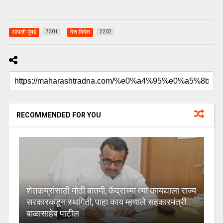
आपली मुंबई
देश विदेश
7301
2202
RECOMMENDED FOR YOU
शेतकय्रांसाठी मोठी बातमी, केंद्राच्या त्या कायद्याला राज्य
सरकारकडून स्थगिती, पाहा काय म्हणाले सहकारमंत्री
बाळासाहेब पाटील