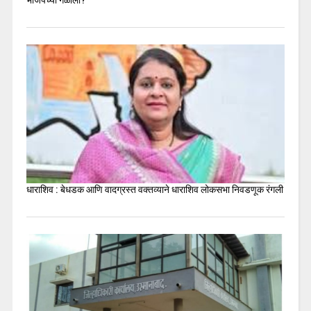
धाराशिव : बेधडक आणि वादग्रस्त वक्तव्याने धाराशिव लोकसभा निवडणूक रंगली