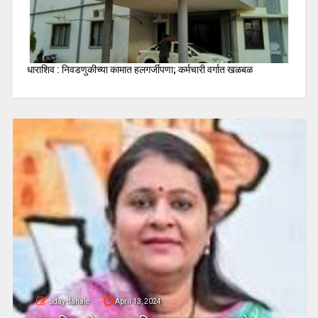
धाराशिव : निवडणुकीच्या कामात हलगर्जीपणा; कर्मचारी वर्गात खळबळ
uday dahale
April 13, 2024