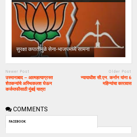
सुरक्षा कपातीमुळे सेना-भाजपमध्ये सामना
Newer Post
Older Post
उस्मानाबाद – आत्महत्याग्रस्त
न्यायाधीश सी.एन. कर्नान यांना 6
शेतकऱ्यांचे अस्थिकलश घेऊन
महिन्यांचा कारावास
कर्जमाफीसाठी मुंबई यात्रा
COMMENTS
FACEBOOK: