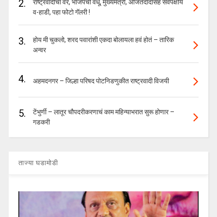
2.
राष्ट्रवादीचा वर, भाजपची वधू, मुख्यमंत्री, अजितदादांसह सर्वपक्षीय
व-हाडी, पहा फोटो गॅलरी !
3.
होय मी चुकलो, शरद पवारांशी एकदा बोलायला हवं होतं – तारिक
अन्वर
4.
अहमदनगर – जिल्हा परिषद पोटनिडणुकीत राष्ट्रवादी विजयी
5.
टेंभुर्णी – लातूर चौपदरीकरणाचं काम महिन्याभरात सुरू होणार –
गडकरी
ताज्या घडामोडी