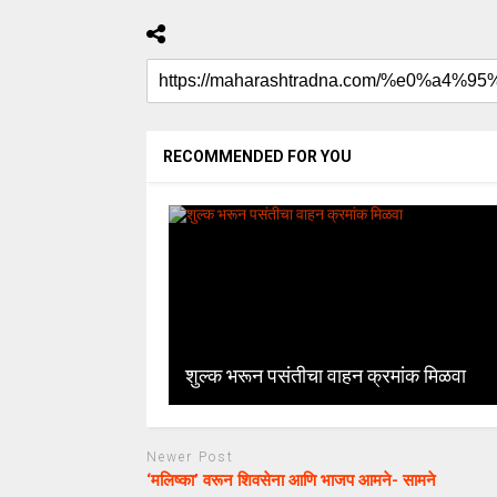
RECOMMENDED FOR YOU
शुल्क भरून पसंतीचा वाहन क्रमांक मिळवा
Newer Post
‘मलिष्का’ वरून शिवसेना आणि भाजप आमने- सामने