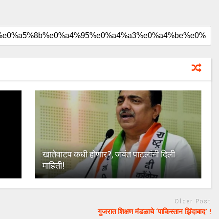
खातेवाटप कधी होणार?, जयंत पाटलांनी दिली
माहिती!
Older Post
गुजरात शिक्षण मंडळाचे ‘पाकिस्तान झिंदाबाद’ !