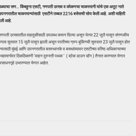
व्हाळ्याचा सण… किंबहुना एसटी, गणपती उत्सव व कोकणचा चाकरमानी यांचे एक अतूट नाते
व उपनगरातील चाकरमान्यांसाठी एसटीने तब्बल 2216 बसेसची सोय केली आहे. अशी माहिती
िली आहे.
गणपती उत्सवातील वाहतुकीसाठी उपलब्ध करून दिल्या असून येत्या 22 जुलै पासून संगणकीय
गला सुरवात 15 जुलै पासून झाली असून परतीच्या ग्रुप बुकिंगची सुरुवात 23 जुलै पासून होत
ण्यासाठी मुंबई आणि उपनगरातील बसस्थानके व बसथांब्यावर एसटीच्या वरिष्ठ अधिकाऱ्याच्या
ामार्गावर ठिकठिकाणी ‘वाहन दुरुस्ती पथक ‘ ( ब्रेक डाउन व्हॅन ) तैनात करण्यात येणार
 प्रसाधनगृहे उभारण्यात येणार आहेत.