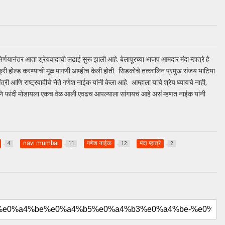
निर्णयानंतर आता श्रेयवादाची लढाई सुरू झाली आहे. बेलापूरच्या भाजप आमदार मंदा म्हात्रे हे
फ्री होल्ड करण्याची मूळ मागणी आम्हीच केली होती. सिडकोचे तत्कालिन प्रमुख संजय भाटिया
ी आणि राष्ट्रवादीचे नेते गणेश नाईक यांनी केला आहे. आम्हाला याचे श्रेय घ्यायचे नाही,
ला आणि फांदी मोडायला एकच वेळ आली एवढच आपल्याला सांगायचं आहे असं म्हणत नाईक यांनी
navi mumbai
गणेश नाईक
मंदा म्हात्रे
4
11
12
2