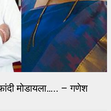
ांदी मोडायला….. – गणेश