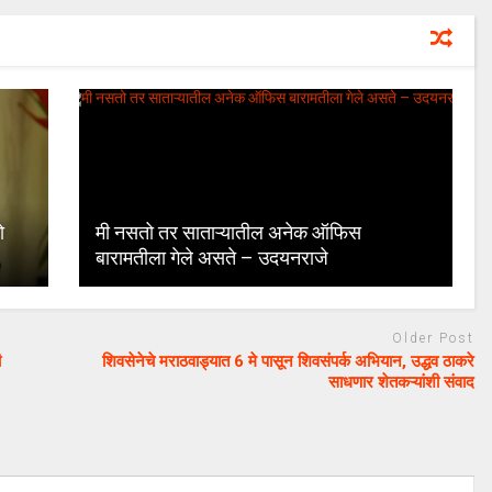
ो
मी नसतो तर साताऱ्यातील अनेक ऑफिस
बारामतीला गेले असते – उदयनराजे
Older Post
ी
शिवसेनेचे मराठवाड्यात 6 मे पासून शिवसंपर्क अभियान, उद्धव ठाकरे
साधणार शेतकऱ्यांशी संवाद