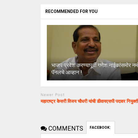
RECOMMENDED FOR YOU
भाजप प्रवेश करण्यापूर्वी गणेश नाईकांसमोर नम
पॅनलचे आव्हान !
Newer Post
महाराष्ट्र केसरी विजय चौधरी यांची डीवायएसपी पदावर नियुक्त
COMMENTS
FACEBOOK: