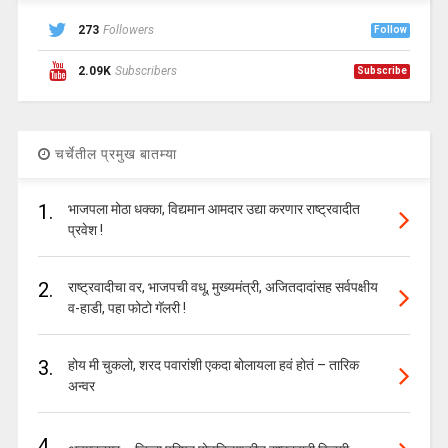
273
Followers
Follow
2.09K
Subscribers
Subscribe
चर्चेतील प्रमुख बातम्या
1.
भाजपला मोठा धक्का, विद्यमान आमदार उद्या करणार राष्ट्रवादीत
प्रवेश !
2.
राष्ट्रवादीचा वर, भाजपची वधू, मुख्यमंत्री, अजितदादांसह सर्वपक्षीय
व-हाडी, पहा फोटो गॅलरी !
3.
होय मी चुकलो, शरद पवारांशी एकदा बोलायला हवं होतं – तारिक
अन्वर
4.