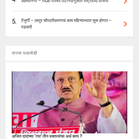
अहमदनगर – जिल्हा परिषद पोटनिडणुकीत राष्ट्रवादी विजयी
5.
टेंभुर्णी – लातूर चौपदरीकरणाचं काम महिन्याभरात सुरू होणार –
गडकरी
ताज्या घडामोडी
अजित दादांच्या ‘त्या’ तीन वक्तव्यांचा अर्थ काय ?