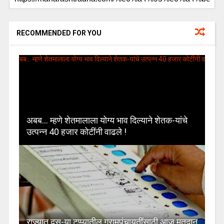
RECOMMENDED FOR YOU
अबब… म्हणे शेतमालाला योग्य भाव दिल्याने शेतक-यांचे
उत्पन्न 40 हजार कोटींनी वाढले !
राज्यात दुस-या टप्प्यातील ग्रामपंचायतींसाठी आज मतदान