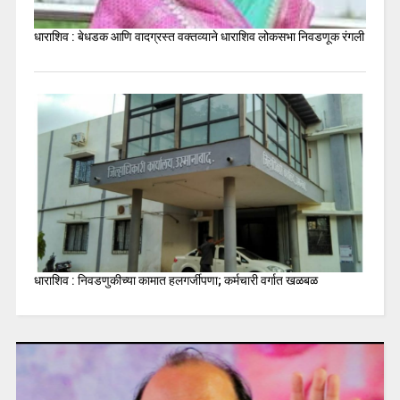
धाराशिव : बेधडक आणि वादग्रस्त वक्तव्याने धाराशिव लोकसभा निवडणूक रंगली
धाराशिव : निवडणुकीच्या कामात हलगर्जीपणा; कर्मचारी वर्गात खळबळ