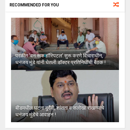
RECOMMENDED FOR YOU
परळीत ‘वन रूफ हॉस्पिटल’ सुरू करणे विचाराधीन,
धनंजय मुंडे यांनी घेतली डॉक्टर प्रतिनिधींची बैठक !
बीडमधील घटना दुर्दैवी, शांतता व सलोखा राखण्याचे
धनंजय मुंडेंचे आवाहन !