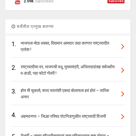
2.09K
Subscribers
Subscribe
चर्चेतील प्रमुख बातम्या
1.
भाजपला मोठा धक्का, विद्यमान आमदार उद्या करणार राष्ट्रवादीत
प्रवेश !
2.
राष्ट्रवादीचा वर, भाजपची वधू, मुख्यमंत्री, अजितदादांसह सर्वपक्षीय
व-हाडी, पहा फोटो गॅलरी !
3.
होय मी चुकलो, शरद पवारांशी एकदा बोलायला हवं होतं – तारिक
अन्वर
4.
अहमदनगर – जिल्हा परिषद पोटनिडणुकीत राष्ट्रवादी विजयी
टेंभुर्णी – लातूर चौपदरीकरणाचं काम महिन्याभरात सुरू होणार –