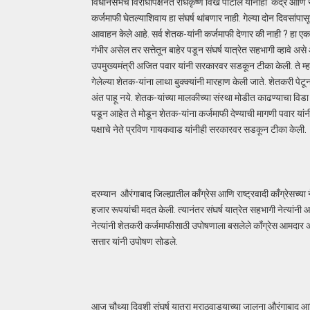
विधानसभेचे विरोधीपक्षनेते राधकृष्ण विखे पाटील यांनीही केंद्र आ
कर्जमाफी घेतल्याशिवाय हा संघर्ष थांबणार नाही. गेल्या दोन दिवसांपास
आवाहन केले आहे. सर्व शेतक-यांनी कर्जमाफी देणार की नाही ? हा एकच प
गंभीर असेल तर सत्तेतून बाहेर पडून संघर्ष यात्रेत सहभागी व्हावे अस
उपमुख्यमंत्री अजित पवार यांनी सरकारवर सडकून टीका केली. ते म्
गेलेल्या शेतक-यांना लाथा बुक्क्यांनी मारहाण केली जाते. शेतकरी 
अंत पाहू नये. शेतक-यांच्या मालकीच्या संस्था मोडीत काढण्याचा 
पडून आहेत ते मोडून शेतक-यांना कर्जमाफी देण्याची मागणी पवार या
पक्षाचे नेते प्रविण गायकवाड यांनीही सरकारवर सडकून टीका केली.
दरम्यान औरंगाबाद जिल्ह्यातील काँग्रेस आणि राष्ट्रवादी काँग्रेसच्य
हजार रूपयांची मदत केली. त्यानंतर संघर्ष यात्रेत सहभागी नेत्यांनी आत
नेत्यांनी शेतकरी कर्जमाफीसाठी उपोषणाला बसलेले काँग्रेस आमदार अब्दु
सत्तार यांनी उपोषण सोडले.
आज चौथ्या दिवशी संघर्ष यात्रा मराठवाड्याच्या जालना औरंगाबाद आणि