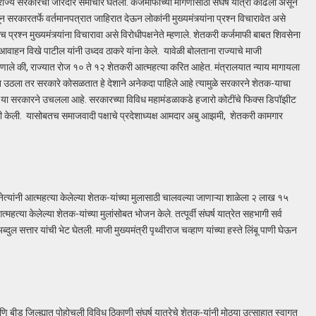
णि राज्य सरकारचा जोरदार समाचार घेतला. कर्जमाफीच्या मागणीसाठी संघर्ष यात्रा काढली असून
ून सरकारतर्फे वर्तमानपत्रात जाहिरात देऊन लोकांनी मुख्यमंत्र्यांना प्रश्न विचारावेत असे
्रश्न मुख्यमंत्र्यांना विचारावा असे विरोधीपक्षनेते म्हणाले. शेतकरी कर्जमाफी बाबत शिवसेना
े आवाहन विखे पाटील यांनी उध्दव ठाकरे यांना केले. यावेळी बोलताना राज्याचे माजी
हणाले की, राज्यात रोज १० ते १२ शेतकरी आत्महत्या करित आहेत. मंत्रालयात न्याय मागायला
पेटून उठला तर सरकारे कोसळतात हे देशाने अनेकदा पाहिले आहे त्यामुळे सरकारने शेतक-याचा
विडा या सरकारने उचलला आहे. सरकारच्या विविध महामंडळाकडे हजारो कोटींचे फिक्स डिपॉझीट
ंनी केली. यासोबतच समाजवादी पक्षाचे प्रदेशाध्यक्ष आमदार अबु आझमी, शेतकरी कामगार
ा नेत्यांनी आत्महत्या केलेल्या शेतक-यांच्या मुलासाठी चालवल्या जाणाऱ्या शाळेला २ लाख १५
्महत्या केलेल्या शेतक-यांच्या मुलांसोबत भोजन केले. तत्पूर्वी संघर्ष यात्रेत सहभागी सर्व
ल सत्तार यांची भेट घेतली. माजी मुख्यमंत्री पृथ्वीराज चव्हाण यांच्या हस्ते लिंबू पाणी घेऊन
 बीड जिल्ह्यात पोहोचली विविध ठिकाणी संघर्ष यात्रेचे शेतक-यांनी मोठ्या उत्साहात स्वागत