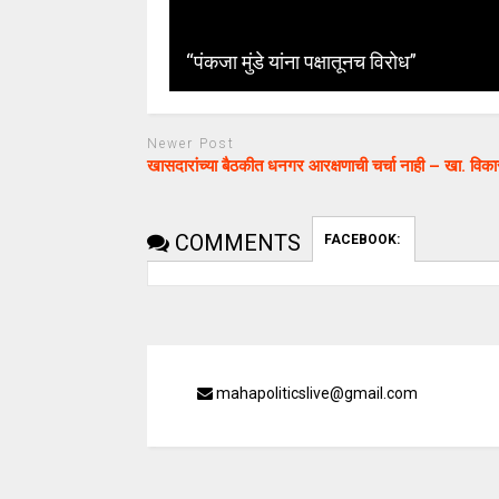
“पंकजा मुंडे यांना पक्षातूनच विरोध”
Newer Post
खासदारांच्या बैठकीत धनगर आरक्षणाची चर्चा नाही – खा. विकास
COMMENTS
FACEBOOK:
mahapoliticslive@gmail.com