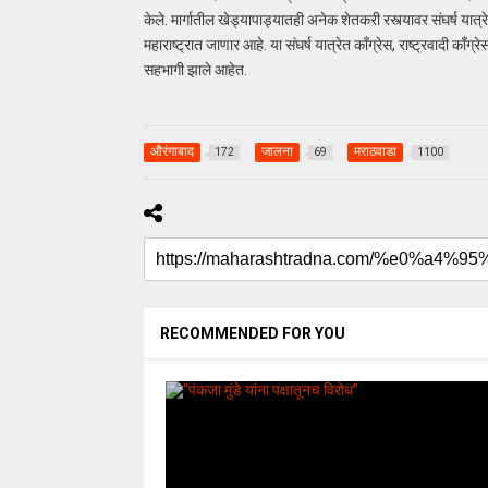
केले. मार्गातील खेड्यापाड्यातही अनेक शेतकरी रस्त्यावर संघर्ष यात्र
महाराष्ट्रात जाणार आहे. या संघर्ष यात्रेत काँग्रेस, राष्ट्रवादी काँग
सहभागी झाले आहेत.
औरंगाबाद
जालना
मराठवाडा
172
69
1100
RECOMMENDED FOR YOU
uday dahale
uday dahale
April 12, 2024
मराठा आरक्षणाच
धाराशिव : निवडणुकीच्या कामात
केल्यानंतर आता 
हलगर्जीपणा; कर्मचारी वर्गात खळबळ
या समाजाच्या आ