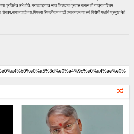
ेच्या प्रतिक्षेत उभे होते. मराठवाड्यात सात जिल्ह्यात प्रवास करून ही यात्रा पश्चिम
्रेस, शेकाप,समाजवादी पक्ष,पिपल्स रिपब्लीकन पार्टी एमआयएम या सर्व विरोधी पक्षांचे प्रमुख नेते
August 20, 2024
uday dahale
August 20, 2024
ा लढा उभा
मराठा आरक्षणाचा लढा उभा
मनोज जारांगे-पाटील
केल्यानंतर आता मनोज जारांगे-पाटील
रक्षणासाठी लढणार
या समाजाच्या आरक्षणासाठी लढणार