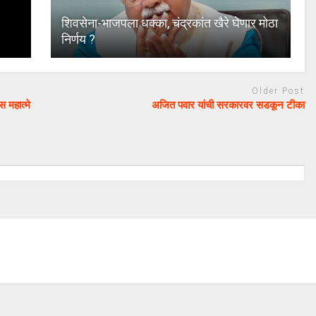
शिवसेना-भाजपला धक्का, चंद्रकांत खैरे घेणार मोठा
निर्णय ?
Older Post
 महात्मे
अजित पवार यांची सरकारवर सडकून टीका