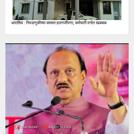
धाराशिव : निवडणुकीच्या कामात हलगर्जीपणा; कर्मचारी वर्गात खळबळ
uday dahale
August 16, 2024