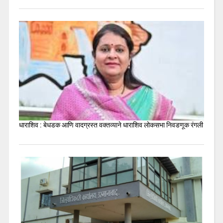
धाराशिव : बेधडक आणि वादग्रस्त वक्तव्याने धाराशिव लोकसभा निवडणूक रंगली