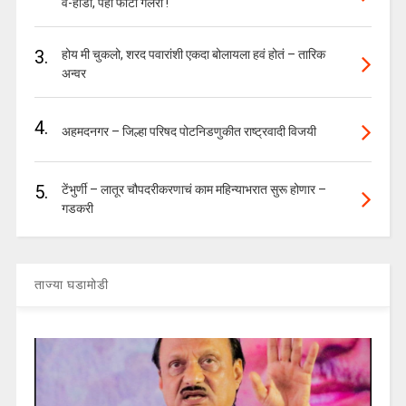
व-हाडी, पहा फोटो गॅलरी !
3.
होय मी चुकलो, शरद पवारांशी एकदा बोलायला हवं होतं – तारिक
अन्वर
4.
अहमदनगर – जिल्हा परिषद पोटनिडणुकीत राष्ट्रवादी विजयी
5.
टेंभुर्णी – लातूर चौपदरीकरणाचं काम महिन्याभरात सुरू होणार –
गडकरी
ताज्या घडामोडी