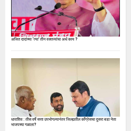
अजित दादांच्या ‘त्या’ तीन वक्तव्यांचा अर्थ काय ?
धाराशिव : तीस वर्षे सत्ता उपभोगल्यानंतर जिल्ह्यतील कॉंग्रेसचा दुसरा बडा नेता
भाजपच्या गळाला?