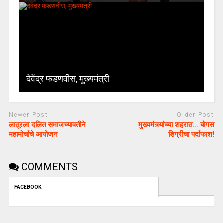
देवेंद्र फडणवीस, मुख्यमंत्री
Newer Post
Older Post
लातूरला दलित समाजच्यावतीने
मुख्यमंत्र्यांच्या शहरात… बोगस
महामोर्चाचे आयोजन
डिग्रीचा पर्दाफाश!
COMMENTS
FACEBOOK: