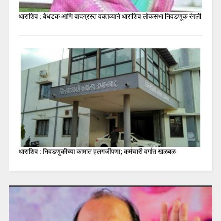
धाराशिव : बेधडक आणि वादग्रस्त वक्तव्याने धाराशिव लोकसभा निवडणूक रंगली
धाराशिव : निवडणुकीच्या कामात हलगर्जीपणा; कर्मचारी वर्गात खळबळ