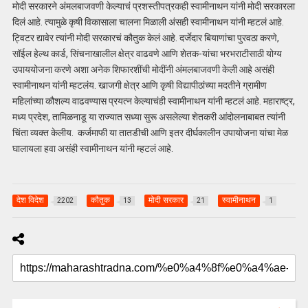
मोदी सरकारने अंमलबाजवणी केल्याचं प्रशस्तीपत्रकही स्वामीनाथन यांनी मोदी सरकारला
दिलं आहे. त्यामुळे कृषी विकासाला चालना मिळाली अंसही स्वामीनाथन यांनी म्हटलं आहे.
ट्विटर द्यावेर त्यांनी मोदी सरकारचं कौतुक केलं आहे. दर्जेदार बियाणांचा पुरवठा करणे,
सॉईल हेल्थ कार्ड, सिंचनाखालील क्षेत्र वाढवणे आणि शेतक-यांचा भरभराटीसाठी योग्य
उपाययोजना करणे अशा अनेक शिफारशींची मोदींनी अंमलबाजवणी केली आहे असंही
स्वामीनाथन यांनी म्हटलंय. खाजगी क्षेत्र आणि कृषी विद्यापीठांच्या मदतीने ग्रामीण
महिलांच्या कौशल्य वाढवण्यास प्रयत्न केल्याचंही स्वामीनाथन यांनी म्हटलं आहे. महाराष्ट्र,
मध्य प्रदेश, तामिळनाडू या राज्यात सध्या सुरू असलेल्या शेतकरी आंदोलनाबाबत त्यांनी
चिंता व्यक्त केलीय. कर्जमाफी या तातडीची आणि इतर दीर्घकालीन उपायोजना यांचा मेळ
घालायला हवा असंही स्वामीनाथन यांनी म्हटलं आहे.
देश विदेश
कौतुक
मोदी सरकार
स्वामीनाथन
2202
13
21
1