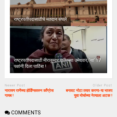
राष्ट्रपतीपदासाठीचे मतदान संपले
राष्ट्रपतीपदासाठी मीराकुमार यूपीएच्या उमेदवार, ‘या’ 17
पक्षांनी दिला पाठिंबा !
Newer Post
Older Post
नारायण राणेंच्या होर्डिंग्सवरुन काँग्रेस
बनावट नोटा तयार करणा-या भाजप
गायब !
युवा मोर्चाच्या नेत्याला अटक !
COMMENTS