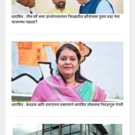
धाराशिव : तीस वर्षे सत्ता उपभोगल्यानंतर जिल्ह्यतील कॉंग्रेसचा दुसरा बडा नेता
भाजपच्या गळाला?
धाराशिव : बेधडक आणि वादग्रस्त वक्तव्याने धाराशिव लोकसभा निवडणूक रंगली