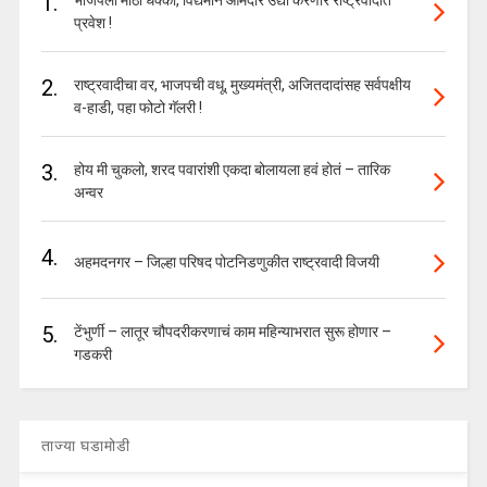
1.
भाजपला मोठा धक्का, विद्यमान आमदार उद्या करणार राष्ट्रवादीत
प्रवेश !
2.
राष्ट्रवादीचा वर, भाजपची वधू, मुख्यमंत्री, अजितदादांसह सर्वपक्षीय
व-हाडी, पहा फोटो गॅलरी !
3.
होय मी चुकलो, शरद पवारांशी एकदा बोलायला हवं होतं – तारिक
अन्वर
4.
अहमदनगर – जिल्हा परिषद पोटनिडणुकीत राष्ट्रवादी विजयी
5.
टेंभुर्णी – लातूर चौपदरीकरणाचं काम महिन्याभरात सुरू होणार –
गडकरी
ताज्या घडामोडी