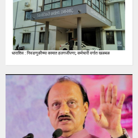
धाराशिव : निवडणुकीच्या कामात हलगर्जीपणा; कर्मचारी वर्गात खळबळ