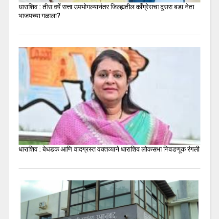
धाराशिव : तीस वर्षे सत्ता उपभोगल्यानंतर जिल्ह्यतील कॉंग्रेसचा दुसरा बडा नेता
भाजपच्या गळाला?
धाराशिव : बेधडक आणि वादग्रस्त वक्तव्याने धाराशिव लोकसभा निवडणूक रंगली