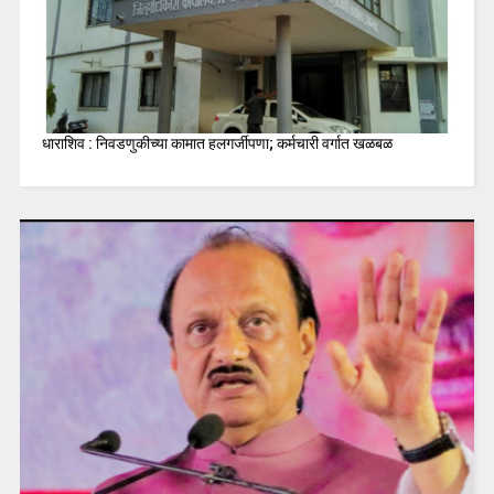
धाराशिव : निवडणुकीच्या कामात हलगर्जीपणा; कर्मचारी वर्गात खळबळ