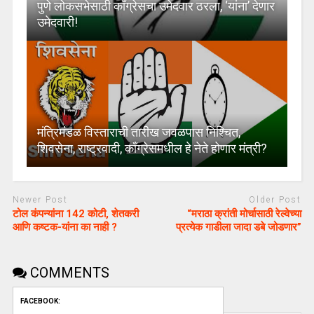
पुणे लोकसभेसाठी काँग्रेसचा उमेदवार ठरला, ‘यांना’ देणार
उमेदवारी!
मंत्रिमंडळ विस्ताराची तारीख जवळपास निश्चित,
शिवसेना, राष्ट्रवादी, काँग्रेसमधील हे नेते होणार मंत्री?
Newer Post
Older Post
टोल कंपन्यांना 142 कोटी, शेतकरी
“मराठा क्रांती मोर्चासाठी रेल्वेच्या
आणि कष्टक-यांना का नाही ?
प्रत्येक गाडीला जादा डबे जोडणार”
COMMENTS
FACEBOOK: