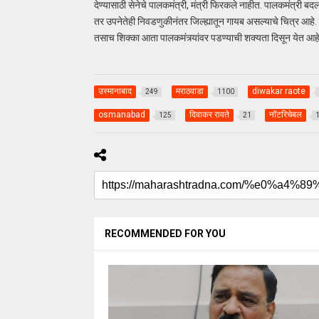
देण्यासाठी सेनेचे पालकमंत्री, मंत्री फिरकले नाहीत. पालकमंत्री बदलाने
तर उपनेतेही निवडणुकीनंतर जिल्ह्यातून गायब असल्याचे चित्र आहे.
तसाच शिक्का आता पालकमंत्र्यांवर पडण्याची शक्यता दिसून येत आहे
उस्मानाबाद
मराठवाडा
diwakar raote
249
1100
osmanabad
दिवाकर रावते
नॉटरिचेबल
125
21
RECOMMENDED FOR YOU