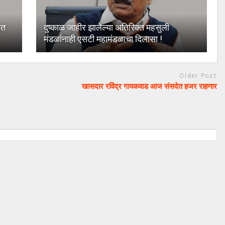
फत
दुष्काळ जाहीर झालेल्या अतिरिक्त महसुली
मंडळांनाही एसटी महामंडळाचा दिलासा !
Older Post
खासदार रविंद्र गायकवाड आज संसदेत हजर राहणार
August 20, 2024
uday dahale
August 20, 2024
ा लढा उभा
मराठा आरक्षणाचा लढा उभा
मनोज जारांगे-पाटील
केल्यानंतर आता मनोज जारांगे-पाटील
रक्षणासाठी लढणार
या समाजाच्या आरक्षणासाठी लढणार