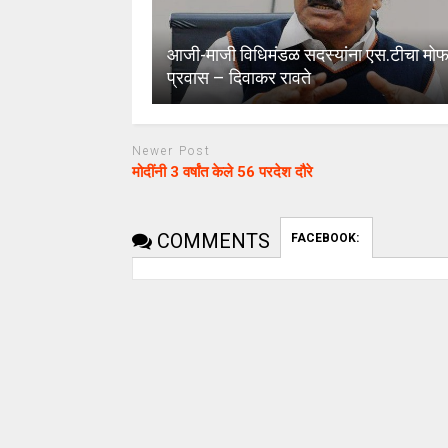
आजी-माजी विधिमंडळ सदस्यांना एस.टीचा मो
प्रवास – दिवाकर रावते
Newer Post
मोदींनी 3 वर्षांत केले 56 परदेश दौरे
COMMENTS
FACEBOOK:
uday dahale
uday dahale
April 12, 2024
मराठा आरक्षणाच
धाराशिव : निवडणुकीच्या कामात
केल्यानंतर आता 
हलगर्जीपणा; कर्मचारी वर्गात खळबळ
या समाजाच्या आ