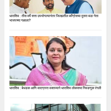
धाराशिव : तीस वर्षे सत्ता उपभोगल्यानंतर जिल्ह्यतील कॉंग्रेसचा दुसरा बडा नेता
भाजपच्या गळाला?
धाराशिव : बेधडक आणि वादग्रस्त वक्तव्याने धाराशिव लोकसभा निवडणूक रंगली