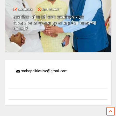
uday dahale
April 18, 2024
धाराशिव : तीस वर्षे सत्ता उपभोगल्यानंतर
जिल्ह्यतील कॉंग्रेसचा दुसरा बडा नेता भाजपच्या
गळाला?
mahapoliticslive@gmail.com