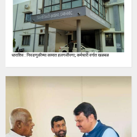
धाराशिव : निवडणुकीच्या कामात हलगर्जीपणा; कर्मचारी वर्गात खळबळ