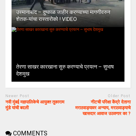
उस्मानाबाद – दुष्काळ जाहीर करण्याच्या मागणीवरुन
शेतक-यांचा रास्तारोको ! VIDEO
तेरणा साखर कारखाना सुरु करण्याचे प्रयत्न – सुभाष
देशमुख
Newer Post
Older Post
नवी मुंबई महापालिकेचे आयुक्त तुकाराम
नीटची परिक्षा केंद्रे देताना
मुंडे यांची बदली
मराठवाड्यावर अन्याय, मराठवाड्याचे
खासदार आवाज उठवणार का ?
COMMENTS