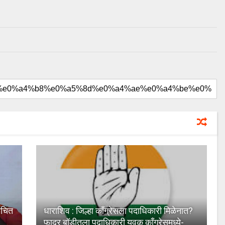
ाचित
धाराशिव : जिल्हा काँग्रेसला पदाधिकारी मिळेनात?
फादर बॉडीतला पदाधिकारी युवक काँग्रेसमध्ये-