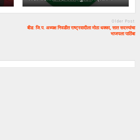
Older Post
बीड: जि.प. अध्यक्ष निवडीत राष्ट्रवादीला मोठा धक्का, सात सदस्यांचा
भाजपला पाठिंबा
August 20, 2024
uday dahale
August 20, 2024
ा लढा उभा
मराठा आरक्षणाचा लढा उभा
मनोज जारांगे-पाटील
केल्यानंतर आता मनोज जारांगे-पाटील
रक्षणासाठी लढणार
या समाजाच्या आरक्षणासाठी लढणार