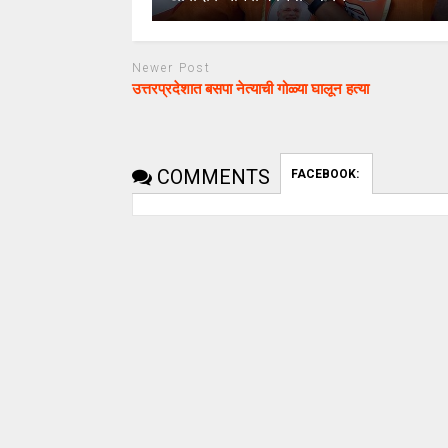
Newer Post
उत्तरप्रदेशात बसपा नेत्याची गोळ्या घालून हत्या
COMMENTS
FACEBOOK:
uday dahale
uday dahale
April 12, 2024
मराठा आरक्षणाच
धाराशिव : निवडणुकीच्या कामात
केल्यानंतर आता 
हलगर्जीपणा; कर्मचारी वर्गात खळबळ
या समाजाच्या आ