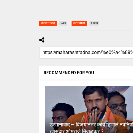
उस्मानाबाद
मराठवाडा
249
1100
RECOMMENDED FOR YOU
उस्मानाबाद – विजयानंतर काय म्हणाले नवनिर्व
खासदार ओमराजे निंबाळकर ?