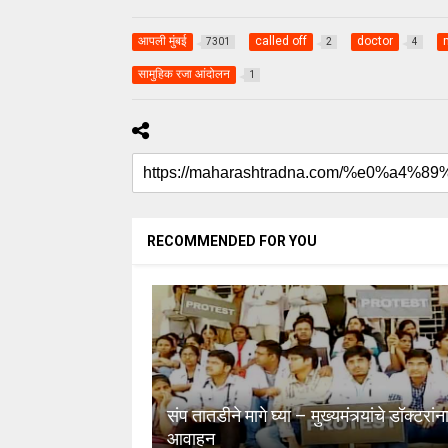
आपली मुंबई
called off
doctor
7301
2
4
सामुहिक रजा आंदोलन
1
RECOMMENDED FOR YOU
संप तातडीने मागे घ्या – मुख्यमंत्र्यांचे डॉक्टरांन
आवाहन