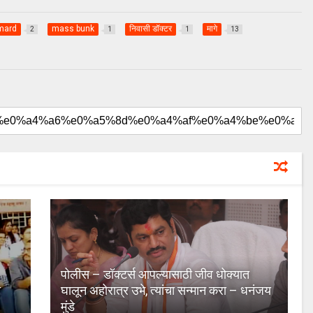
mard
mass bunk
निवासी डॉक्टर
मागे
2
1
1
13
पोलीस – डॉक्टर्स आपल्यासाठी जीव धोक्यात
ा
घालून अहोरात्र उभे, त्यांचा सन्मान करा – धनंजय
मुंडे