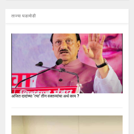
ताज्या घडामोडी
अजित दादांच्या ‘त्या’ तीन वक्तव्यांचा अर्थ काय ?