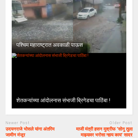
पश्चिम महाराष्ट्रात अवकाळी पाऊस
शेतकऱ्यांच्या आंदोलनास संभाजी ब्रिगेडचा पाठिंबा !
Newer Post
Older Post
उदयनराजे भोसले यांना अंतरिम
माजी मंत्री हसन मुश्रीफ ‘सोनु तुला
जामीन मंजूर
माझ्यावर भरोसा न्हाय काय’ सादर