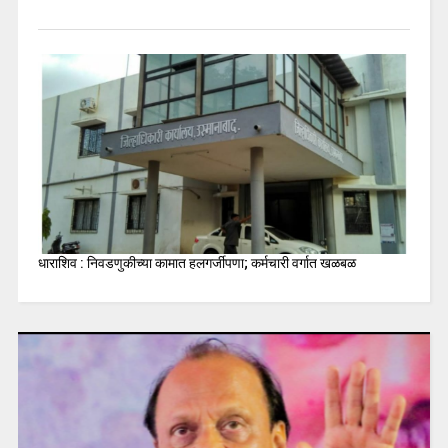
धाराशिव : निवडणुकीच्या कामात हलगर्जीपणा; कर्मचारी वर्गात खळबळ