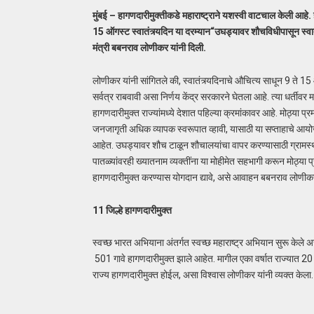
मुंबई – हागणदारीमुक्तीकडे महाराष्ट्राने यशस्वी वाटचाल केली आहे.
15 ऑगस्ट स्वातंत्र्यदिन या दरम्यान“उघड्यावर शौचविधीपासून स्वा
मंत्री बबनराव लोणीकर यांनी दिली.
लोणीकर यांनी सांगितले की, स्वातंत्र्यदिनाचे औचित्य साधून 9 ते 15
सर्वत्र राबवावी असा निर्णय केंद्र सरकारने घेतला आहे. त्या धर्तीवर 
हागणदारीमुक्त राज्यांमध्ये देशात पहिल्या क्रमांकावर आहे. मोठ्या
जनजागृती अधिक व्यापक स्वरूपात व्हावी, यासाठी या सप्ताहाचे आयो
आहेत. उघड्यावर शौच टाळून शौचालयांचा वापर करण्यासाठी ग्रामस्थ, 
पातळ्यांवरही ख्यातनाम व्यक्तींना या मोहीमेत सहभागी करून मोठ्या 
हागणदारीमुक्त करण्यास योगदान द्यावे, असे आवाहन बबनराव लोणीकर 
11 जिल्हे हागणदारीमुक्त
स्वच्छ भारत अभियाना अंतर्गत स्वच्छ महाराष्ट्र अभियान सुरू केल
501 गावे हागणदारीमुक्त झाले आहेत. मागील एका वर्षात राज्यात 20 ल
राज्य हागणदारीमुक्त होईल, असा विश्वास लोणीकर यांनी व्यक्त केला.