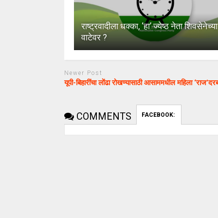
राष्ट्रवादीला धक्का, ‘हा’ ज्येष्ठ नेता शिवसेनेच्या
वाटेवर ?
Newer Post
यूपी-बिहारींचा लोंढा रोखण्यासाठी आसाममधील महिला ‘राज’दरब
COMMENTS
FACEBOOK: