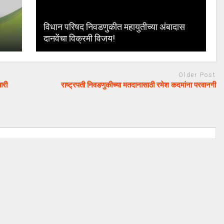
विधान परिषद निवडणुकीत महायुतीच्या अंबादास
दानवेंचा विक्रमी विजय!
Older Post
ारी
राष्ट्रपती निवडणुकीच्या मतदानासाठी रमेश कदमांना परवानगी