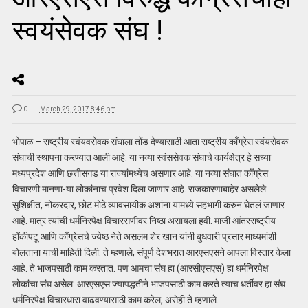
स्वयंसेवक संघ !
0
March 29, 2017 8:46 pm
भोपाळ – राष्ट्रीय स्वंयवसेवक संघाला तोंड देण्यासाठी आता राष्ट्रीय काँग्रेस स्वंयसेवक
संघाची स्थापना करण्यात आली आहे. या नव्या स्वंससेवक संघाचे कार्यक्षेत्र हे सध्या
मध्यप्रदेश आणि छत्तीसगड या राज्यांमध्येच असणार आहे. या नव्या संघात काँग्रेस
विचारणी मानणा-या लोकांनाच प्रवेश दिला जाणार आहे. राजकारणाबाहेर असलेले
सुशिक्षीत, नोकरदार, छोट मोठे व्यावसायीक अशांना यामध्ये सहभागी करुन घेतलं जाणार
आहे. मात्र त्यांची धर्मनिरपेक्ष विचारसणीवर निष्ठा असायला हवी. माजी आंतरराष्ट्रीय
हॉकीपटू आणि काँग्रेसचे ज्येष्ठ नेते असलम शेर खान यांनी बुधवारी प्रसार माध्यमांशी
बोलताना याची माहिती दिली. ते म्हणाले, संपूर्ण देशभरात आरएसएसने आपला विस्तार केला
आहे. ते भाजपसाठी काम करतात. पण आमचा संघ हा (आरसीएसएस) हा धर्मनिरपेक्ष
लोकांचा संघ असेल. आरएसएस ज्यापद्धतीने भाजपसाठी काम करते त्याच धर्तीवर हा संघ
धर्मनिरपेक्ष विचारधारा वाढवण्यासाठी काम करेल, असेही ते म्हणाले.