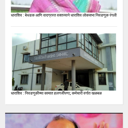
धाराशिव : बेधडक आणि वादग्रस्त वक्तव्याने धाराशिव लोकसभा निवडणूक रंगली
धाराशिव : निवडणुकीच्या कामात हलगर्जीपणा; कर्मचारी वर्गात खळबळ