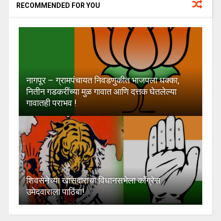
RECOMMENDED FOR YOU
नागपूर – ग्रामपंचायत निवडणुकीत भाजपला धक्का,
नितीन गडकरींच्या मुळ गावात आणि दत्तक घेतलेल्या
गावातही पराभव !
शिवसेनेच्या खासदाराचा विधानसभेला काँग्रेस
उमेदवाराला पाठिंबा!