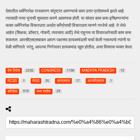
देशातील धर्मनिरपेक्ष राजकारण संपुष्टात आणण्याचे काम उत्तर प्रदेशमध्ये झाले आहे.
त्यासाठी नव्या युगाची सुरूवात करणे आवश्यक होती. या संघात काम करू इच्छिणाऱ्यांना
फक्त धर्मनिरपेक्ष विचारधारा अर्थात काँग्रेसची विचारधारा मानणे गरजेचे आहे. ते जेथे
आहेत (शिक्षक, डॉक्टर, नोकरी, व्यवसाय आदी) तेथे राहूनच या विचारधारेसाठी काम करू
शकतात. आरसीएसएसबाबत आपण पक्षाच्या हायकमांडशी चर्चा केली नसल्याचे त्यांनी या
वेळी सांगितले. परंतु, आपल्या निर्णयावर हायकमांड खूश होतील, असा विश्वास व्यक्त केला.
देश विदेश
CONGRESS
MADHYA PRADESH
2202
1106
13
RCSS
RSS
आरएसएस
आरसीएसएस
1
35
17
1
काँग्रेस
मध्य प्रदेश
919
29