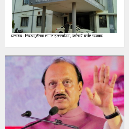
धाराशिव : निवडणुकीच्या कामात हलगर्जीपणा; कर्मचारी वर्गात खळबळ