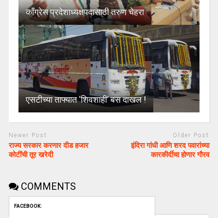
काँग्रेस प्रदेशाध्यक्षपदासाठी तरुण चेहरा
एसटीच्या ताफ्यात ‘शिवशाही’ बस दाखल !
Newer Post
Older Post
राज्य सरकार करणार दीड हजार
इंदिरा गांधी आणि शरद पवारांच्या
कोटींची तूर खरेदी
कारकीर्दीचा होणार गौरव
COMMENTS
FACEBOOK: