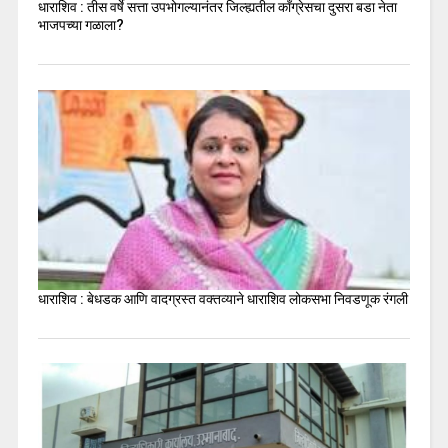
धाराशिव : तीस वर्षे सत्ता उपभोगल्यानंतर जिल्ह्यतील कॉंग्रेसचा दुसरा बडा नेता
भाजपच्या गळाला?
धाराशिव : बेधडक आणि वादग्रस्त वक्तव्याने धाराशिव लोकसभा निवडणूक रंगली