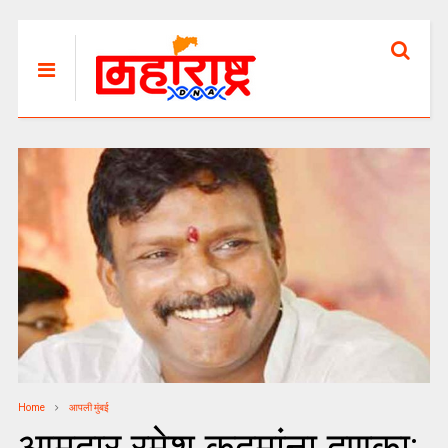
Home
आपली मुंबई
आमदार रमेश कदमांना दणका;