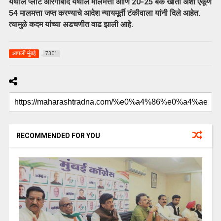
येथील प्लॉट औरंगाबाद येथील मालमत्ता आणि 20-25 बँक खाती अशा एकूण
54 मालमत्ता जप्त करण्याचे आदेश न्यायमूर्ती टंकीवाला यांनी दिले आहेत.
त्यामुळे कदम यांच्या अडचणीत वाढ झाली आहे.
आपली मुंबई
7301
RECOMMENDED FOR YOU