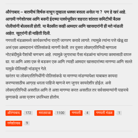
औरंगाबाद – बातमीचं शिर्षक वाचून तुम्हाला धक्का बसला असेल ना ? पण हे खरं आहे.
आगामी गणेशोत्सव आणि बकरी ईदच्या पार्श्वभूमीवर शहरात शांतता कमिटीची बैठक
पोलीसांनी बोलावली होती. या बैठकीत काही आमदार आणि खासदारांनी ही मते मांडली
आहेत. सूत्रांनी ही माहिती दिली.
गणपती मंडळामध्ये कार्यकर्त्यांना रात्री जागरण करावे लागते. त्यामुळे त्यांना पत्ते खेळू द्या
असं एका आमदारानं पोलिसांकडे मागणी केली. तर दुसरा लोकप्रतिनिधी म्हणाला
नोटबंदीमुळे पैशांची चणचण आहे. त्यामुळे जुगाराचा पैसा मंडळांना चांगल्या कामासाठी वापरु
द्या. या आणि अशा एक से बडकर एक आणि त्याही आमदार खासदारांच्या मागण्या आणि सल्ले
यामुळे पोलिसही भांडावून गेले.
खरंतर या लोकप्रतिनिधींनी पोलिसांकडे या मागण्या मांडण्यापेक्षा याबाबत कायदा
करण्यासाठीच आग्रह धरला पाहिजे म्हणजे मग जुगार कायदेशीर होईल. असे
लोकप्रतिनिधी असतील आणि ते अशा मागण्या करत असतील तर सर्वसामान्यांनी पाहयचे
कुणाकडे असा प्रश्न उपस्थित होतोय.
औरंगाबाद
मराठवाडा
गणपती
गणपती मंडळ
172
1100
4
1
गणेशोत्सव
9