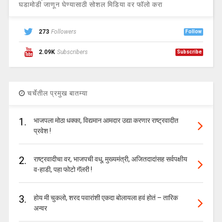
घडामोडी जाणून घेण्यासाठी सोशल मिडिया वर फॉलो करा
273
Followers
Follow
2.09K
Subscribers
Subscribe
चर्चेतील प्रमुख बातम्या
1.
भाजपला मोठा धक्का, विद्यमान आमदार उद्या करणार राष्ट्रवादीत
प्रवेश !
2.
राष्ट्रवादीचा वर, भाजपची वधू, मुख्यमंत्री, अजितदादांसह सर्वपक्षीय
व-हाडी, पहा फोटो गॅलरी !
3.
होय मी चुकलो, शरद पवारांशी एकदा बोलायला हवं होतं – तारिक
अन्वर