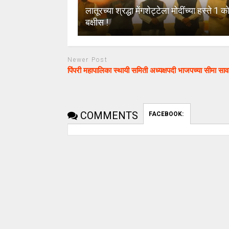
लातूरच्या श्रद्धा मेंगशेट्टेला मोदींच्या हस्ते 1 को
बक्षीस !
Newer Post
पिंपरी महापालिका स्थायी समिती अध्यक्षपदी भाजपच्या सीमा साव
COMMENTS
FACEBOOK: