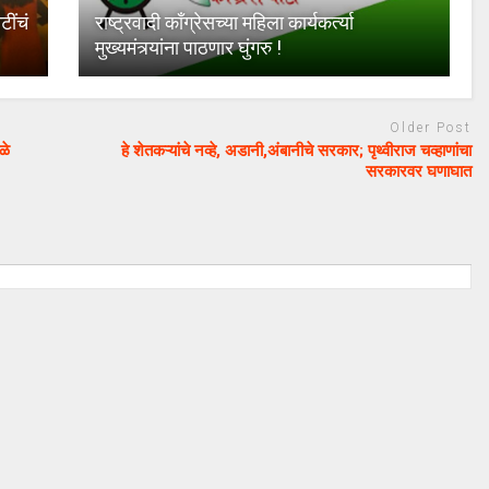
टींचं
राष्ट्रवादी काँग्रेसच्या महिला कार्यकर्त्या
मुख्यमंत्र्यांना पाठणार घुंगरु !
Older Post
ळे
हे शेतकऱ्यांचे नव्हे, अडानी,अंबानीचे सरकार; पृथ्वीराज चव्हाणांचा
सरकारवर घणाघात