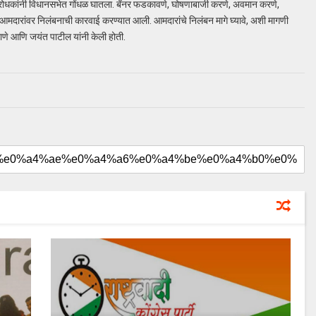
 विरोधकांनी विधानसभेत गोंधळ घातला. बॅनर फडकावणे, घोषणाबाजी करणे, अवमान करणे,
9 आमदारांवर निलंबनाची कारवाई करण्यात आली. आमदारांचे निलंबन मागे घ्यावे, अशी मागणी
ण राणे आणि जयंत पाटील यांनी केली होती.