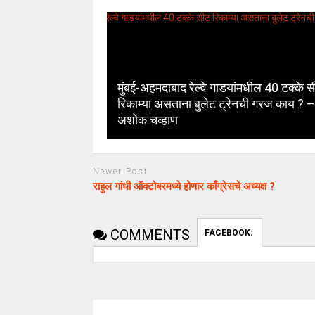
मुंबई-अहमदाबाद रेल्वे गाडयांमधील 40 टक्के 
रिकाम्या असताना बुलेट ट्रेनची गरज काय ? –
अशोक चव्हाण
Newer Post
राहुल गांधी ऑक्टोबरमध्ये होणार काँग्रेसचे अध्यक्ष ?
COMMENTS
FACEBOOK: