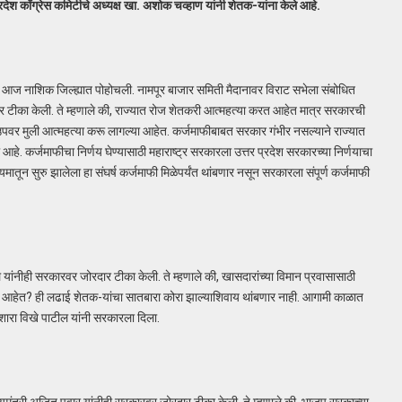
ेश काँग्रेस कमिटीचे अध्यक्ष खा. अशोक चव्हाण यांनी शेतक-यांना केले आहे.
त्रा आज नाशिक जिल्ह्यात पोहोचली. नामपूर बाजार समिती मैदानावर विराट सभेला संबोधित
 टीका केली. ते म्हणाले की, राज्यात रोज शेतकरी आत्महत्या करत आहेत मात्र सरकारची
उपवर मुली आत्महत्या करू लागल्या आहेत. कर्जमाफीबाबत सरकार गंभीर नसल्याने राज्यात
आहे. कर्जमाफीचा निर्णय घेण्यासाठी महाराष्ट्र सरकारला उत्तर प्रदेश सरकारच्या निर्णयाचा
माध्यमातून सुरु झालेला हा संघर्ष कर्जमाफी मिळेपर्यंत थांबणार नसून सरकारला संपूर्ण कर्जमाफी
 यांनीही सरकारवर जोरदार टीका केली. ते म्हणाले की, खासदारांच्या विमान प्रवासासाठी
ा गप्प आहेत? ही लढाई शेतक-यांचा सातबारा कोरा झाल्याशिवाय थांबणार नाही. आगामी काळात
रा विखे पाटील यांनी सरकारला दिला.
मुख्यमंत्री अजित पवार यांनीही सरकारवर जोरदार टीका केली. ते म्हणाले की, भाजप सरकाच्या