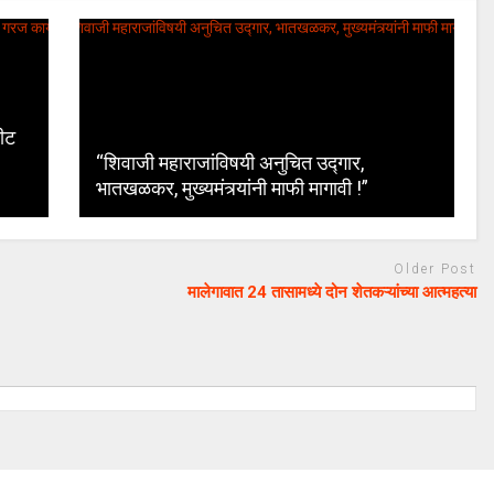
सीट
“शिवाजी महाराजांविषयी अनुचित उद्गार,
भातखळकर, मुख्यमंत्र्यांनी माफी मागावी !”
Older Post
मालेगावात 24 तासामध्ये दोन शेतकऱ्यांच्या आत्महत्या