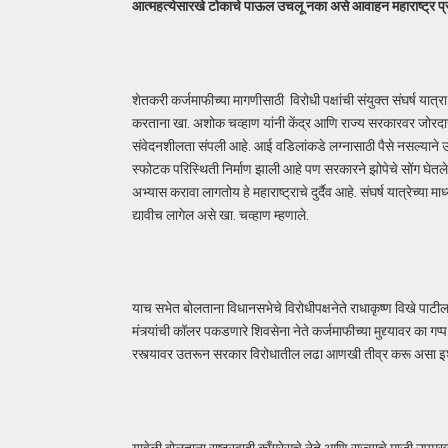
आत्महत्येसारखे टोकाचे पाऊल उचलू नका असे आवाहन महाराष्ट्र प्रद
शेतकरी कर्जमाफीच्या मागणीसाठी विरोधी पक्षांची संयुक्त संघर्ष या
करताना खा. अशोक चव्हाण यांनी केंद्र आणि राज्य सरकारवर जोरदार
संवेदनशीलता संपली आहे. आई वडिलांकडे लग्नासाठी पैसे नसल्याने 
स्फोटक परिस्थिती निर्माण झाली आहे पण सरकारने झोपेचे सोंग घेतले 
अभ्यास करावा लागतोय हे महाराष्ट्राचे दुर्दैव आहे. संघर्ष यात्रेच्या 
द्यावीच लागेल असे खा. चव्हाण म्हणाले.
याच सभेत बोलताना विधानसभेचे विरोधीपक्षनेते राधाकृष्ण विखे पाटील
मंत्र्यांची कॉलर पकडणारे शिवसेना नेते कर्जमाफीच्या मुद्द्यावर क
रस्त्यावर उतरून सरकार विरोधातील लढा आणखी तीव्र करू असा इशा
यावेळी बोलताना राष्ट्रवादी काँग्रेसचे नेते आणि राज्याचे माजी उप