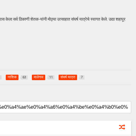
वास केला सर्व ठिकाणी शेतक-यांनी मोठ्या उत्साहात संघर्ष यात्रेचे स्वागत केले. उद्या शहापूर
नाशिक
मालेगाव
संघर्ष यात्रा
63
11
7
August 20, 2024
uday dahale
August 20, 2024
ा लढा उभा
मराठा आरक्षणाचा लढा उभा
मनोज जारांगे-पाटील
केल्यानंतर आता मनोज जारांगे-पाटील
रक्षणासाठी लढणार
या समाजाच्या आरक्षणासाठी लढणार