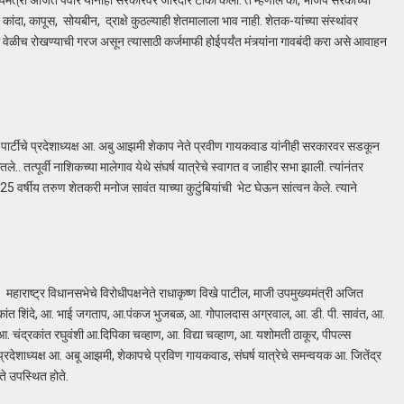
ंदा, कापूस, सोयबीन, द्राक्षे कुठल्याही शेतमालाला भाव नाही. शेतक-यांच्या संस्थांवर
ेळीच रोखण्याची गरज असून त्यासाठी कर्जमाफी होईपर्यंत मंत्र्यांना गावबंदी करा असे आवाहन
ादी पार्टीचे प्रदेशाध्यक्ष आ. अबु आझमी शेकाप नेते प्रवीण गायकवाड यांनीही सरकारवर सडकून
.. तत्पूर्वी नाशिकच्या मालेगाव येथे संघर्ष यात्रेचे स्वागत व जाहीर सभा झाली. त्यांनंतर
 25 वर्षीय तरुण शेतकरी मनोज सावंत याच्या कुटुंबियांची भेट घेऊन सांत्वन केले. त्याने
, महाराष्ट्र विधानसभेचे विरोधीपक्षनेते राधाकृष्ण विखे पाटील, माजी उपमुख्यमंत्री अजित
शिकांत शिंदे, आ. भाई जगताप, आ.पंकज भुजबळ, आ. गोपालदास अग्रवाल, आ. डी. पी. सावंत, आ.
. चंद्रकांत रघुवंशी आ.दिपिका चव्हाण, आ. विद्या चव्हाण, आ. यशोमती ठाकूर, पीपल्स
चे प्रदेशाध्यक्ष आ. अबू आझमी, शेकापचे प्रविण गायकवाड, संघर्ष यात्रेचे समन्वयक आ. जितेंद्र
ते उपस्थित होते.