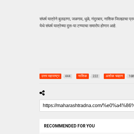
संघर्ष यात्रेने बुलढाणा, जळगाव, धुळे, नंदुरबार, नाशिक जिल्ह्याचा प्र
येथे संघर्ष यात्रेच्या दुस-या टप्प्याचा समारोप होणार आहे.
उत्तर महाराष्ट्र
नाशिक
अशोक चव्हाण
444
222
168
uday dahale
uday dahale
April 12, 2024
मराठा आरक्षणाच
धाराशिव : निवडणुकीच्या कामात
केल्यानंतर आता 
हलगर्जीपणा; कर्मचारी वर्गात खळबळ
या समाजाच्या आ
RECOMMENDED FOR YOU