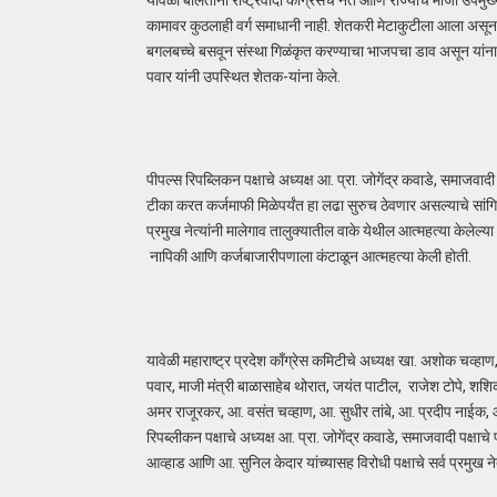
कामावर कुठलाही वर्ग समाधानी नाही. शेतकरी मेटाकुटीला आला असून का
बगलबच्चे बसवून संस्था गिळंकृत करण्याचा भाजपचा डाव असून यांना व
पवार यांनी उपस्थित शेतक-यांना केले.
पीपल्स रिपब्लिकन पक्षाचे अध्यक्ष आ. प्रा. जोगेंद्र कवाडे, समाजव
टीका करत कर्जमाफी मिळेपर्यंत हा लढा सुरुच ठेवणार असल्याचे सांगितले
प्रमुख नेत्यांनी मालेगाव तालुक्यातील वाके येथील आत्महत्या केलेल्या
नापिकी आणि कर्जबाजारीपणाला कंटाळून आत्महत्या केली होती.
यावेळी महाराष्ट्र प्रदेश काँग्रेस कमिटीचे अध्यक्ष खा. अशोक चव्हाण
पवार, माजी मंत्री बाळासाहेब थोरात, जयंत पाटील, राजेश टोपे, श
अमर राजूरकर, आ. वसंत चव्हाण, आ. सुधीर तांबे, आ. प्रदीप नाईक, आ
रिपब्लीकन पक्षाचे अध्यक्ष आ. प्रा. जोगेंद्र कवाडे, समाजवादी पक्षा
आव्हाड आणि आ. सुनिल केदार यांच्यासह विरोधी पक्षाचे सर्व प्रमुख ने