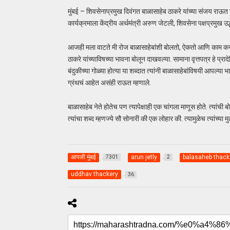
मुंबई – शिवसेनाप्रमुख दिवंगत बाळासाहेब ठाकरे यांच्या संजय राऊत
कार्यक्रमाला केंद्रीय अर्थमंत्री अरुण जेटली, शिवसेना पक्षप्रमुख उद
आजही मला वाटते मी रोज बाळासाहेबांशी बोलतो, ऐकतो आणि काम कर
ठाकरे यांच्याविषच्या भावना बोलून दाखवल्या. सामाना वृत्तपत्र हे प्रादे
बंदुकीच्या गोळ्या होत्या या शब्दात त्यांनी बाळासाहेबांविषयी आपल्या
ग्रंथचं आहेत असंही राऊत म्हणाले.
बाळासाहेब नेते होतेच पण त्यापेक्षाही एक चांगला माणूस होते. त्यांच
त्यांचा शब्द म्हणज्ये सौ सोनारी की एक लोहार की. त्यामुळेच त्यांच्य
आपली मुंबई
arun jetly
balasaheb thack
7301
2
uddhav thackery
36