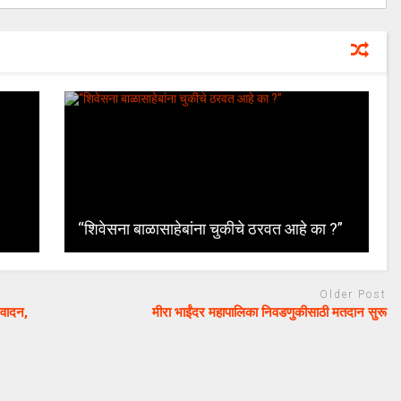
“शिवेसना बाळासाहेबांना चुकीचे ठरवत आहे का ?”
Older Post
िवादन,
मीरा भाईंदर महापालिका निवडणुकीसाठी मतदान सुरू