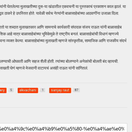
 यांनी घेतलेल्या मुलाखतीच्या दुस-या खंडातील एकवचनी या पुस्तकाचं प्रकाशन काल झालं. या
्धव ठाकरे हे उपस्तित होते. यावेळी सर्वच नेत्यांनी बाळासाहेबांच्या आठवणींना उजाळा दिला.
तो या शब्दात मुलाखतकार आणि सामनाचे कार्यकारी संपादक संजय राऊत यांनी बाळासाहेब
शिक आहे मात्र बाळासाहेबांच्या भूमिकेमुळे ते राष्ट्रीय बनलं. बाळासाहेबांची विधानं म्हणज्ये
 भावना व्यक्त केल्या. बाळासाहेबांच्या मुलाखती म्हणजे सांस्कृतीक, सामाजिक आणि राजकीय संदर्भ
ी बोलण्याची ओघवती आणि सहज शैली होती. त्यांच्या बोलण्याने अनेकांची बोलती बंद व्हायची.
ा मुलाखती घेणं म्हणजे मेजवानी वाटायचं असंही राऊत यांनी सांगितलं.
ery
ekvachani
sanjay raut
5
1
87