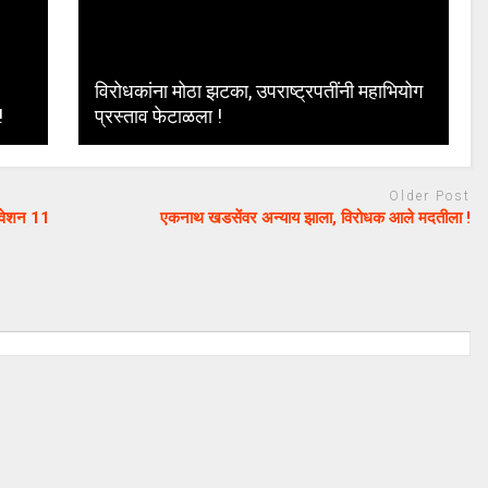
विरोधकांना मोठा झटका, उपराष्ट्रपतींनी महाभियोग
!
प्रस्ताव फेटाळला !
Older Post
धिवेशन 11
एकनाथ खडसेंवर अन्याय झाला, विरोधक आले मदतीला !