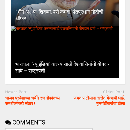
“भीम अॅप” शिकवा, पैसे कमवा; पंतप्रधान मोदींची
ऑफर
भारताला ‘न्यू इंडिया’ करण्यासाठी देशवासियांनी योगदान
द्यावे – राष्ट्रपती
Newer Post
Older Post
भाजप प्रवेशाच्या चर्चेने रजनीकांतच्या
जयंत पाटीलांना सत्तेत येण्याची घाई,
समर्थकांमध्ये संताप !
मुनगंटीवारांचा टोला
COMMENTS