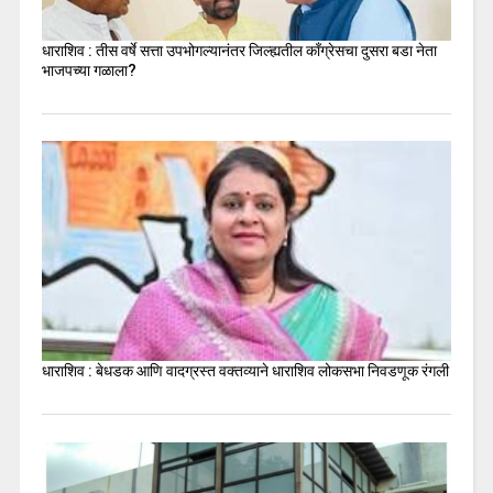
धाराशिव : तीस वर्षे सत्ता उपभोगल्यानंतर जिल्ह्यतील कॉंग्रेसचा दुसरा बडा नेता
भाजपच्या गळाला?
धाराशिव : बेधडक आणि वादग्रस्त वक्तव्याने धाराशिव लोकसभा निवडणूक रंगली