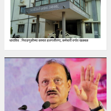
धाराशिव : निवडणुकीच्या कामात हलगर्जीपणा; कर्मचारी वर्गात खळबळ