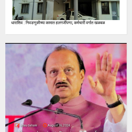
धाराशिव : निवडणुकीच्या कामात हलगर्जीपणा; कर्मचारी वर्गात खळबळ
uday dahale
August 16, 2024