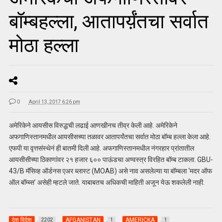
बॉम्बहल्ला, आतापर्य़ंतचा सर्वात
मोठा हल्ला
0
April 13, 2017 6:26 pm
अमेरिकेने आयसीस विरुद्धची लढाई आणखीनच तीव्र केली आहे. अमेरिकेने
अफगाणिस्तानमधील आयसीसच्या तळावर आतापर्यंतचा सर्वात मोठा बॉम्ब हल्ला केला आहे.
एफपी या वृत्तसंस्थेनं ही बातमी दिली आहे. अफगाणिस्तानमधील नंगरहार प्रांतातील
आयसीसीच्या ठिकाणांवर २१ हजार ६०० पाऊंडचा अण्वस्त्र विरहित बॉम्ब टाकला. GBU-
43/B मॅसिव्ह ऑर्डनस एअर ब्लास्ट (MOAB) असे नाव असलेल्या या बॉम्बला ‘मदर ऑफ
ऑल बॉम्ब्स’ असेही म्हटले जाते. याबाबतच अधिकची माहिती अजून येऊ शकलेली नाही.
देश विदेश
AFGANISTAN
AMERICKA
2202
1
1