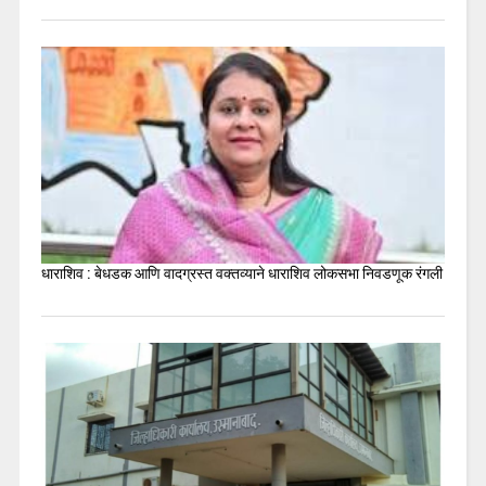
धाराशिव : बेधडक आणि वादग्रस्त वक्तव्याने धाराशिव लोकसभा निवडणूक रंगली