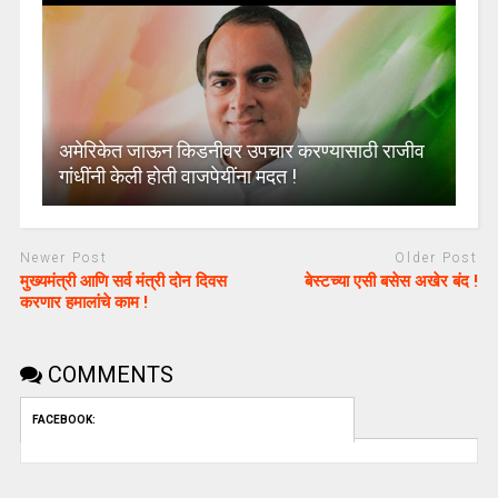
अमेरिकेत जाऊन किडनीवर उपचार करण्यासाठी राजीव
गांधींनी केली होती वाजपेयींना मदत !
Newer Post
Older Post
मुख्यमंत्री आणि सर्व मंत्री दोन दिवस
बेस्टच्या एसी बसेस अखेर बंद !
करणार हमालांचे काम !
COMMENTS
FACEBOOK: