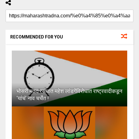
RECOMMENDED FOR YOU
भोसरी मतदारसंघात महेश लांडगेंविरोधात राष्ट्रवादीकडून
‘यांचं’ नाव चर्चेत !