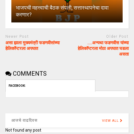
भाजपची महत्त्वाची बैठक संपली, सत्तास्थापनेचा दावा
करणार?
Newer Post
Older Post
असा झाला मुख्यमंत्री फडणवीसांच्या
….अन्यथा फडणवीस यांच्या
हेलिकॉप्टरला अपघात
हेलिकॉप्टरला मोठा अपघात घडला
असता
COMMENTS
FACEBOOK:
आजचे वाढदिवस
VIEW ALL
Not found any post