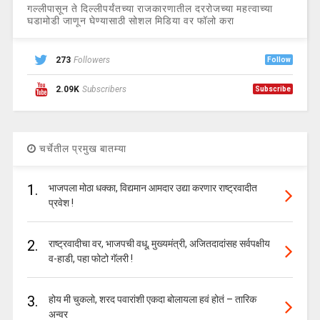
गल्लीपासून ते दिल्लीपर्यंतच्या राजकारणातील दररोजच्या महत्वाच्या
घडामोडी जाणून घेण्यासाठी सोशल मिडिया वर फॉलो करा
273
Followers
Follow
2.09K
Subscribers
Subscribe
चर्चेतील प्रमुख बातम्या
1.
भाजपला मोठा धक्का, विद्यमान आमदार उद्या करणार राष्ट्रवादीत
प्रवेश !
2.
राष्ट्रवादीचा वर, भाजपची वधू, मुख्यमंत्री, अजितदादांसह सर्वपक्षीय
व-हाडी, पहा फोटो गॅलरी !
3.
होय मी चुकलो, शरद पवारांशी एकदा बोलायला हवं होतं – तारिक
अन्वर