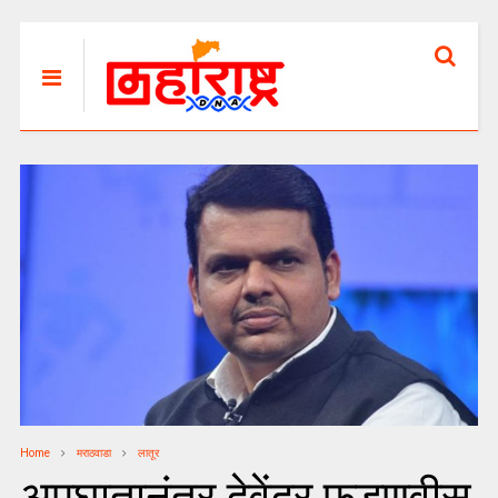
Home
मराठवाडा
लातूर
अपघातानंतर देवेंद्र फडणवीस