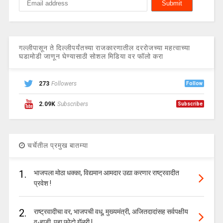
गल्लीपासून ते दिल्लीपर्यंतच्या राजकारणातील दररोजच्या महत्वाच्या
घडामोडी जाणून घेण्यासाठी सोशल मिडिया वर फॉलो करा
273
Followers
Follow
2.09K
Subscribers
Subscribe
चर्चेतील प्रमुख बातम्या
1.
भाजपला मोठा धक्का, विद्यमान आमदार उद्या करणार राष्ट्रवादीत
प्रवेश !
2.
राष्ट्रवादीचा वर, भाजपची वधू, मुख्यमंत्री, अजितदादांसह सर्वपक्षीय
व-हाडी, पहा फोटो गॅलरी !