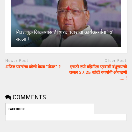
निवडणूक जिंकण्यासाठी शरद पवारांचा कार्यकर्त्यांना ‘हा’
सल्ला !
Newer Post
Older Post
अजित पवारांचा कोणी केला “पोपट” ?
एसटी रुपी बहिणीला प्रवाशी बंधुरायाची
तब्बल 37.25 कोटी रुपयांची ओवाळणी
….. !
COMMENTS
FACEBOOK: