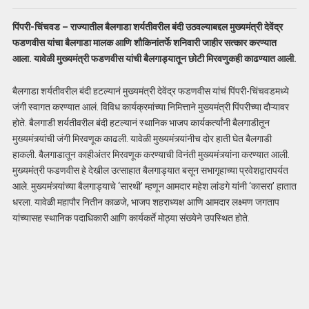
पिंपरी-चिंचवड – राज्यातील बैलगाडा शर्यतीवरील बंदी उठवल्याबद्दल मुख्यमंत्री देवेंद्र
फडणवीस यांचा बैलगाडा मालक आणि शौकिनांतर्फे शनिवारी जाहीर सत्कार करण्यात
आला. यावेळी मुख्यमंत्री फडणवीस यांची बैलगाड्यातून छोटी मिरवणुकही काढण्यात आली.
बैलगाडा शर्यतीवरील बंदी हटल्यानं मुख्यमंत्री देवेंद्र फडणवीस यांचं पिंपरी-चिंचवडमध्ये
जंगी स्वागत करण्यात आलं. विविध कार्यक्रमांच्या निमित्ताने मुख्यमंत्री पिंपरीच्या दौऱ्यावर
होते. बैलगाडी शर्यतीवरील बंदी हटल्यानं स्थानिक भाजप कार्यकर्त्यांनी बैलगाडीतून
मुख्यमंत्र्यांची जंगी मिरवणूक काढली. यावेळी मुख्यमंत्र्यांनीच दोर हाती घेत बैलगाडी
हाकली. बैलगाडातून काहीअंतर मिरवणूक करण्याची विनंती मुख्यमंत्र्यांना करण्यात आली.
मुख्यमंत्री फडणवीस हे देखील उत्साहात बैलगाड्यात बसून सभागृहाच्या प्रवेशद्वारापर्यत
आले. मुख्यमंत्र्यांच्या बैलगाड्याचे ‘सारथी’ म्हणून आमदार महेश लांडगे यांनी ‘कासरा’ हातात
धरला. यावेळी महापौर नितीन काळजे, भाजप शहराध्यक्ष आणि आमदार लक्ष्मण जगताप
यांच्यासह स्थानिक पदाधिकारी आणि कार्यकर्ते मोठ्या संख्येने उपस्थित होते.