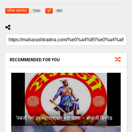
पश्चिम महाराष्ट्र
पुणे
1566
686
RECOMMENDED FOR YOU
‘पबजी गेम’ वर महाराष्ट्रात बंदी घाला – संभाजी ब्रिगेड