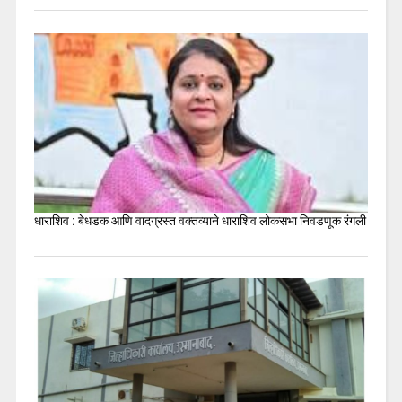
धाराशिव : बेधडक आणि वादग्रस्त वक्तव्याने धाराशिव लोकसभा निवडणूक रंगली