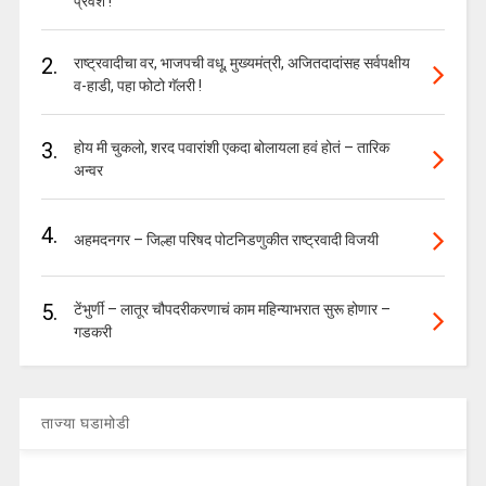
प्रवेश !
2.
राष्ट्रवादीचा वर, भाजपची वधू, मुख्यमंत्री, अजितदादांसह सर्वपक्षीय
व-हाडी, पहा फोटो गॅलरी !
3.
होय मी चुकलो, शरद पवारांशी एकदा बोलायला हवं होतं – तारिक
अन्वर
4.
अहमदनगर – जिल्हा परिषद पोटनिडणुकीत राष्ट्रवादी विजयी
5.
टेंभुर्णी – लातूर चौपदरीकरणाचं काम महिन्याभरात सुरू होणार –
गडकरी
ताज्या घडामोडी