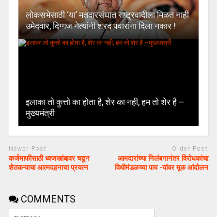
लोकसभेसाठी ‘या’ मतदारसंघात राष्ट्रवादीला मिळत नाही
उमेदवार, दिग्गज नेत्यांनी शरद पवारांना दिला नकार !
इलाका तो कुत्तो का होता है, शेर का नही, हम तो शेर है –
मुख्यमंत्री
Newer Post
Older Post
कर्जमाफीसाठी ध्वजखांबावर चढून
आमदारांच्या निलंबनानंतर विरोधकांचा
शेतकऱ्याचा आत्मदहनाचा प्रयत्न
विधीमंडळच्या पाय -यांवर मूक आंदोलन
COMMENTS