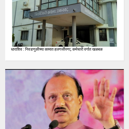
धाराशिव : निवडणुकीच्या कामात हलगर्जीपणा; कर्मचारी वर्गात खळबळ