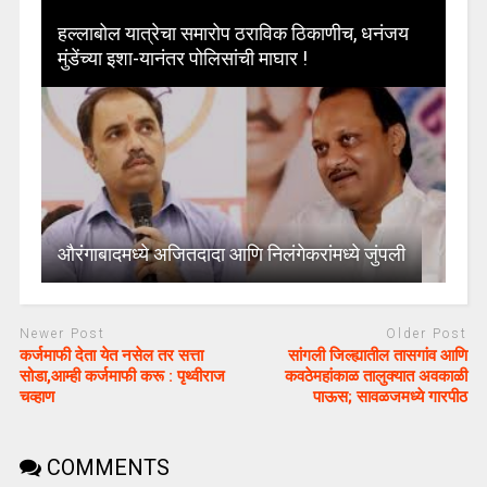
हल्लाबोल यात्रेचा समारोप ठराविक ठिकाणीच, धनंजय
मुंडेंच्या इशा-यानंतर पोलिसांची माघार !
औरंगाबादमध्ये अजितदादा आणि निलंगेकरांमध्ये जुंपली
Newer Post
Older Post
कर्जमाफी देता येत नसेल तर सत्ता
सांगली जिल्ह्यातील तासगांव आणि
सोडा,आम्ही कर्जमाफी करू : पृथ्वीराज
कवठेमहांकाळ तालुक्यात अवकाळी
चव्हाण
पाऊस; सावळजमध्ये गारपीठ
COMMENTS