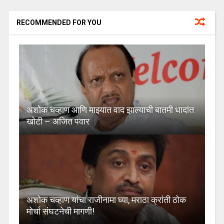
RECOMMENDED FOR YOU
अशोक चव्हाण आणि माझ्यात वाद झाल्याची बातमी धादांत
खोटी – अजित पवार
अशोक चव्हाण यांचा राजीनामा घ्या, मराठा क्रांती ठोक
मोर्चा संघटनेची मागणी!