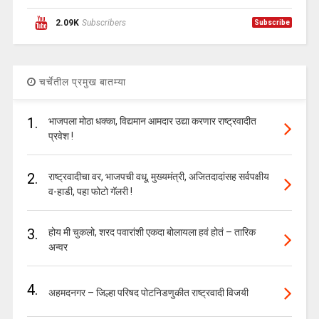
2.09K
Subscribers
Subscribe
चर्चेतील प्रमुख बातम्या
1.
भाजपला मोठा धक्का, विद्यमान आमदार उद्या करणार राष्ट्रवादीत
प्रवेश !
2.
राष्ट्रवादीचा वर, भाजपची वधू, मुख्यमंत्री, अजितदादांसह सर्वपक्षीय
व-हाडी, पहा फोटो गॅलरी !
3.
होय मी चुकलो, शरद पवारांशी एकदा बोलायला हवं होतं – तारिक
अन्वर
4.
अहमदनगर – जिल्हा परिषद पोटनिडणुकीत राष्ट्रवादी विजयी