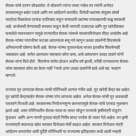
शेतक-यांचे प्रश्न सोडवावेत. ते सोडवणे त्यांना जमत नसेल तर त्यांनी अगोदर
सरकारमधून बाहेर पडावे आणि मग आंदोलने करावीत. विरोधी पक्षांच्या संयुक्त संघर्ष
यात्रेला मिळालेला प्रचंड प्रतिसाद पाहून सत्ताधारी पक्षांच्या पायाखालची वाळू सरकली
आहे. कर्जमाफी देण्यासाठी सरकार कडून केली जाणारी टाळाटाळ आणि तूर खरेदीबाबत
फसलेले व्यवस्थापन यामुळे राज्यातील शेतक-यांमध्ये सरकारविरोधात तीव्र असंतोष आहे.
शेतक-यांच्या नाराजीचा फटका आपल्याला बसू नये म्हणून उध्दव ठाकरेंनी शिवसंपर्क
अभियानाची घोषणा केली आहे. शेतक-यांच्या दुरावस्थेला भाजप इतकीच शिवसेनाही
जबाबदार आहे. सत्तेत आल्यावर सातबारा कोरा करू, असे आश्वासन उध्दव ठाकरे यांनी
शेतक-यांना दिले होते. शिवसेना सत्तेत होऊन अडीच वर्ष झाली, तरीही राज्यातल्या शेतक-
यांचा सातबारा कोरा का केला नाही ?याचे उत्तर उध्दव ठाकरेंनी द्यावे असे खा. चव्हाण
म्हणाले.
राज्यात तूर उत्पादक शेतक-यांची परिस्थिती अत्यंत गंभीर आहे. तूर खरेदी केंद्र बंद आहेत.
तूर खरेदी केंद्राबाहेर शेतक-यांच्या रांगा लागल्या आहेत. अनेक शेतक-यांची तूर अवकाळी
पावसाने भिजली आहे. सरकारच्या नियोजनशून्य कारभारामुळे शेतक-यांचे प्रचंड नुकसान
झाले आहे. अशा परिस्थितीत शेतक-याला वा-यावर सोडून राज्याचे कृषीमंत्री पांडूरंग
फुंडकर आणि अन्न नागरी पुरवठा मंत्री गिरीष बापट परदेश दौ-यावर गेले आहेत. तर कृषी
राज्यमंत्री सदाभाऊ खोत सरकार विरोधात मोर्चे काढत आहेत. सरकार विरोधात मंत्री
आंदोलन करतायेत अशी दुर्देवी परिस्थिती या राज्याच्या इतिहासात कधी आली नव्हती.