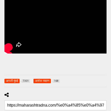
आपली मुंबई
अशोक चव्हाण
7301
168