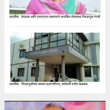
धाराशिव : बेधडक आणि वादग्रस्त वक्तव्याने धाराशिव लोकसभा निवडणूक रंगली
धाराशिव : निवडणुकीच्या कामात हलगर्जीपणा; कर्मचारी वर्गात खळबळ