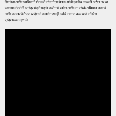
शिवसेना आणि स्वाभिमानी शेतकरी संघटनेला शेतक-यांची एवढीच काळजी असेल तर या
पक्षाच्या मंत्र्यांनी अगोदर मंत्री पदाचे राजीनामे द्यावेत आणि मग संपर्क अभियान राबवावे
आणि सरकारविरोधात आंदोलने करावीत आम्ही त्यांचे स्वागत करू असे काँग्रेस
प्रदेशाध्यक्ष म्हणाले.